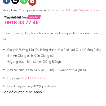
Mọi ý kiến đóng góp xin gửi về hòm thư:
huynhdung1709@gmail.com
Chẳng phải đợi lâu, bạn chỉ cần điện đặt hàng và hoa sẽ được giao tận
nơi.
Địa chỉ:
Đường Mai Thị Hồng Hạnh, Khu Phố Nội Ô, xã Giồng Riềng,
tỉnh An Giang (tỉnh Kiên Giang cũ)
(Ngang bảo hiểm xã hội Giồng Riềng)
Hotline:
Zalo: 0916.33.77.45 (Dung) - 0944.999.393 (Thuý)
Fanpage:
Hoa tươi Binbi Gr
Email:
huynhdung1709@gmail.com
Bản đồ đường đi tới Shop