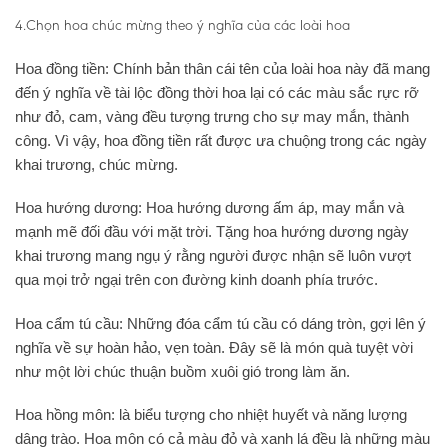
4.Chọn hoa chúc mừng theo ý nghĩa của các loài hoa
Hoa đồng tiền: Chính bản thân cái tên của loài hoa này đã mang
đến ý nghĩa về tài lộc đồng thời hoa lại có các màu sắc rực rỡ
như đỏ, cam, vàng đều tượng trưng cho sự may mắn, thành
công. Vì vậy, hoa đồng tiền rất được ưa chuộng trong các ngày
khai trương, chúc mừng.
Hoa hướng dương: Hoa hướng dương ấm áp, may mắn và
mạnh mẽ đối đầu với mặt trời. Tặng hoa hướng dương ngày
khai trương mang ngụ ý rằng người được nhận sẽ luôn vượt
qua mọi trở ngại trên con đường kinh doanh phía trước.
Hoa cẩm tú cầu: Những đóa cẩm tú cầu có dáng tròn, gợi lên ý
nghĩa về sự hoàn hảo, vẹn toàn. Đây sẽ là món quà tuyệt vời
như một lời chúc thuận buồm xuôi gió trong làm ăn.
Hoa hồng môn: là biểu tượng cho nhiệt huyết và năng lượng
dâng trào. Hoa môn có cả màu đỏ và xanh lá đều là những màu