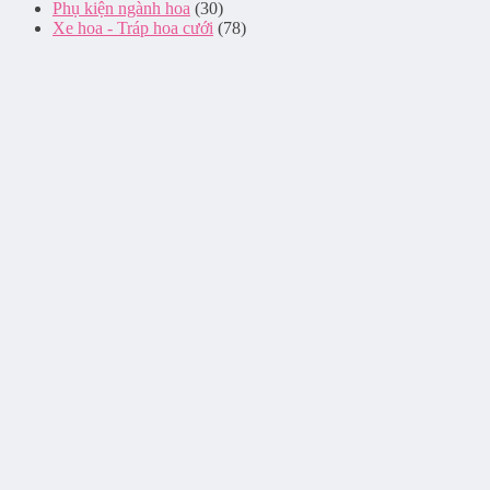
Phụ kiện ngành hoa
(30)
Xe hoa - Tráp hoa cưới
(78)