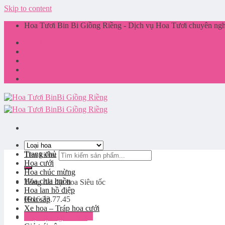
Skip to content
Hoa Tươi Bin Bi Giồng Riềng - Dịch vụ Hoa Tươi chuyên nghi
Giới thiệu
Liên hệ
Tin tức
Giỏ hàng
Trang chủ
Tìm kiếm:
Hoa cưới
Hoa chúc mừng
Hoa chia buồn
Tổng đài đặt hoa
Siêu tốc
Hoa lan hồ điệp
0916.33.77.45
Hoa sáp
Xe hoa – Tráp hoa cưới
Đăng nhập / Đăng ký
Phụ kiện ngành hoa