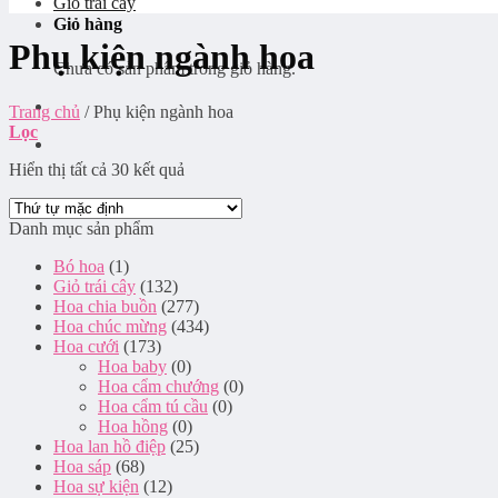
Giỏ trái cây
Giỏ hàng
Phụ kiện ngành hoa
Chưa có sản phẩm trong giỏ hàng.
Trang chủ
/
Phụ kiện ngành hoa
Lọc
Hiển thị tất cả 30 kết quả
Danh mục sản phẩm
Bó hoa
(1)
Giỏ trái cây
(132)
Hoa chia buồn
(277)
Hoa chúc mừng
(434)
Hoa cưới
(173)
Hoa baby
(0)
Hoa cẩm chướng
(0)
Hoa cẩm tú cầu
(0)
Hoa hồng
(0)
Hoa lan hồ điệp
(25)
Hoa sáp
(68)
Hoa sự kiện
(12)