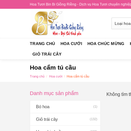
Skip
Hoa Tươi Bin Bi Giồng Riềng - Dịch vụ Hoa Tươi chuyên nghiệp 
to
content
TRANG CHỦ
HOA CƯỚI
HOA CHÚC MỪNG
GIỎ TRÁI CÂY
Hoa cẩm tú cầu
Trang chủ
/
Hoa cưới
/
Hoa cẩm tú cầu
Danh mục sản phẩm
Không tìm 
Bó hoa
(1)
Giỏ trái cây
(132)