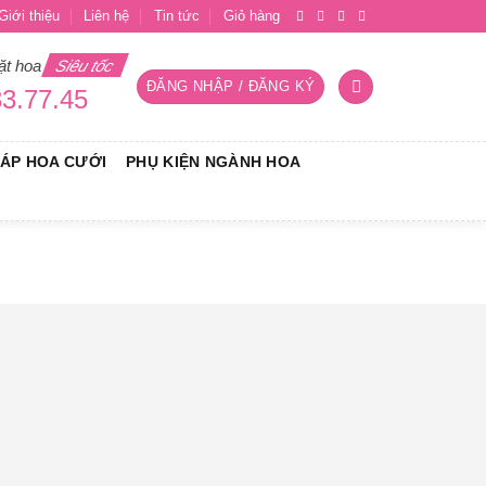
Giới thiệu
Liên hệ
Tin tức
Giỏ hàng
ặt hoa
Siêu tốc
ĐĂNG NHẬP / ĐĂNG KÝ
3.77.45
RÁP HOA CƯỚI
PHỤ KIỆN NGÀNH HOA