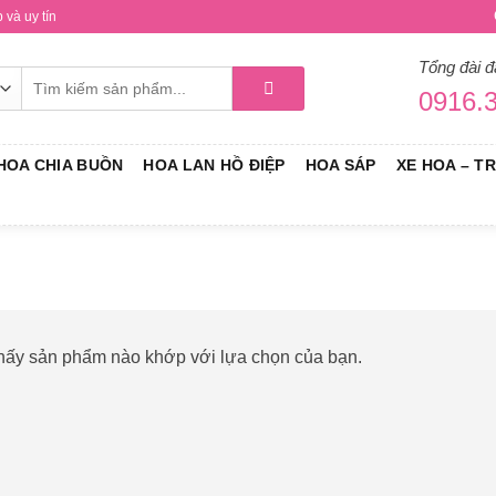
và uy tín
Tổng đài đ
Tìm
0916.3
kiếm:
HOA CHIA BUỒN
HOA LAN HỒ ĐIỆP
HOA SÁP
XE HOA – T
thấy sản phẩm nào khớp với lựa chọn của bạn.