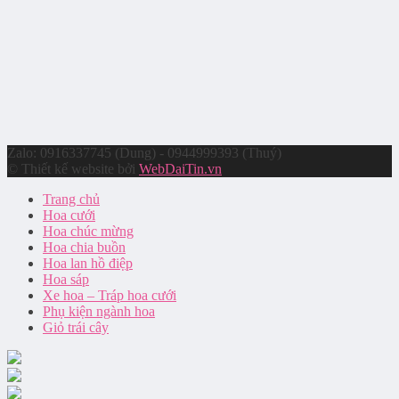
Zalo: 0916337745 (Dung) - 0944999393 (Thuý)
© Thiết kế website bởi
WebDaiTin.vn
Trang chủ
Hoa cưới
Hoa chúc mừng
Hoa chia buồn
Hoa lan hồ điệp
Hoa sáp
Xe hoa – Tráp hoa cưới
Phụ kiện ngành hoa
Giỏ trái cây