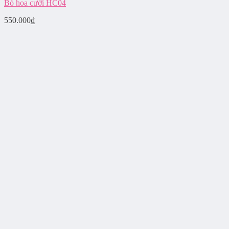
Bó hoa cưới HC04
550.000
₫