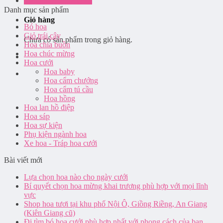
Đăng nhập / Đăng ký
Danh mục sản phẩm
Giỏ hàng
Bó hoa
Giỏ trái cây
Chưa có sản phẩm trong giỏ hàng.
Hoa chia buồn
Hoa chúc mừng
Hoa cưới
Hoa baby
Hoa cẩm chướng
Hoa cẩm tú cầu
Hoa hồng
Hoa lan hồ điệp
Hoa sáp
Hoa sự kiện
Phụ kiện ngành hoa
Xe hoa - Tráp hoa cưới
Bài viết mới
Lựa chọn hoa nào cho ngày cưới
Bí quyết chọn hoa mừng khai trương phù hợp với mọi lĩnh
vực
Shop hoa tươi tại khu phố Nội Ô, Giồng Riềng, An Giang
(Kiên Giang cũ)
Đi tìm bó hoa cưới phù hợp nhất với phong cách của bạn