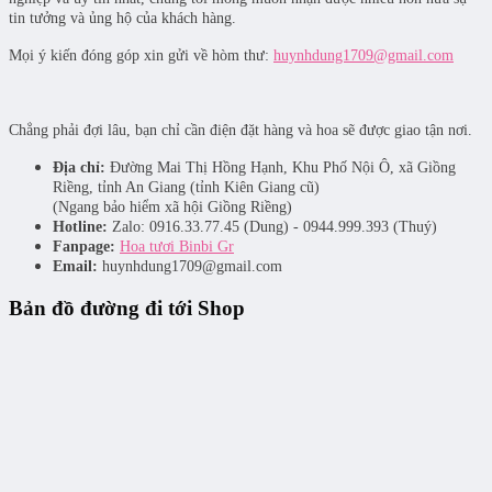
tin tưởng và ủng hộ của khách hàng.
Mọi ý kiến đóng góp xin gửi về hòm thư:
huynhdung1709@gmail.com
Chẳng phải đợi lâu, bạn chỉ cần điện đặt hàng và hoa sẽ được giao tận nơi.
Địa chỉ:
Đường Mai Thị Hồng Hạnh, Khu Phố Nội Ô, xã Giồng
Riềng, tỉnh An Giang (tỉnh Kiên Giang cũ)
(Ngang bảo hiểm xã hội Giồng Riềng)
Hotline:
Zalo: 0916.33.77.45 (Dung) - 0944.999.393 (Thuý)
Fanpage:
Hoa tươi Binbi Gr
Email:
huynhdung1709@gmail.com
Bản đồ đường đi tới Shop