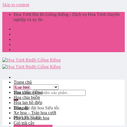
Skip to content
Hoa Tươi Bin Bi Giồng Riềng - Dịch vụ Hoa Tươi chuyên
nghiệp và uy tín
Giới thiệu
Liên hệ
Tin tức
Giỏ hàng
Trang chủ
Hoa cưới
Hoa chúc mừng
Tìm kiếm:
Hoa chia buồn
Hoa lan hồ điệp
Hoa sáp
Tổng đài đặt hoa
Siêu tốc
Xe hoa – Tráp hoa cưới
0916.33.77.45
Phụ kiện ngành hoa
Giỏ trái cây