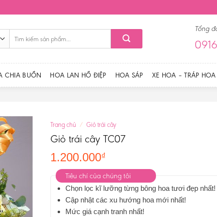
Tổng đ
Tìm
0916
kiếm:
A CHIA BUỒN
HOA LAN HỒ ĐIỆP
HOA SÁP
XE HOA – TRÁP HOA
Trang chủ
/
Giỏ trái cây
Giỏ trái cây TC07
1.200.000
₫
Tiêu chí của chúng tôi
Chọn lọc kĩ lưỡng từng bông hoa tươi đẹp nhất!
Cập nhật các xu hướng hoa mới nhất!
Mức giá cạnh tranh nhất!