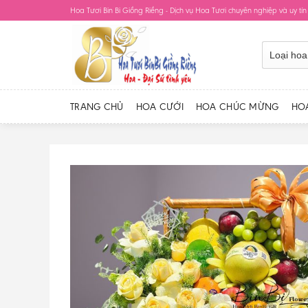
Skip
Hoa Tươi Bin Bi Giồng Riềng - Dịch vụ Hoa Tươi chuyên nghiệp và uy tín
to
content
TRANG CHỦ
HOA CƯỚI
HOA CHÚC MỪNG
HO