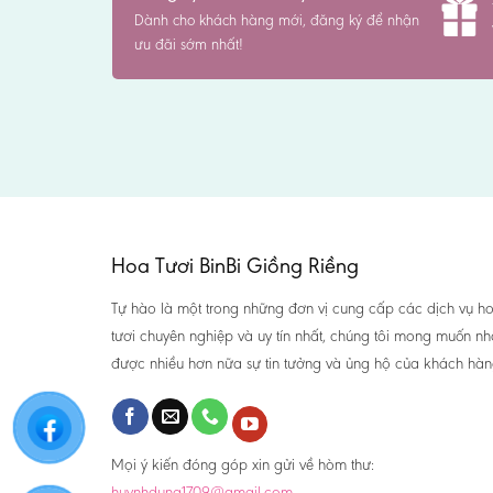
Dành cho khách hàng mới, đăng ký để nhận
ưu đãi sớm nhất!
Hoa Tươi BinBi Giồng Riềng
Tự hào là một trong những đơn vị cung cấp các dịch vụ h
tươi chuyên nghiệp và uy tín nhất, chúng tôi mong muốn n
được nhiều hơn nữa sự tin tưởng và ủng hộ của khách hàn
Mọi ý kiến đóng góp xin gửi về hòm thư:
huynhdung1709@gmail.com