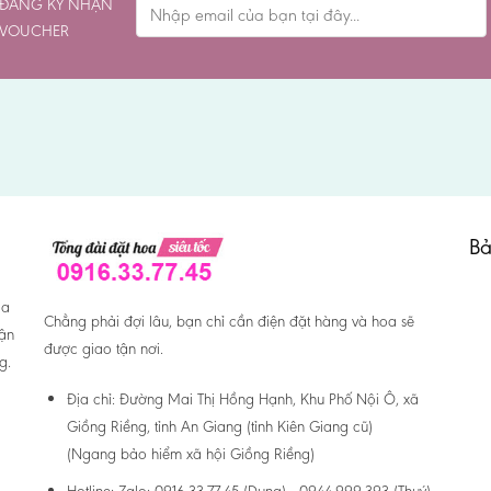
ĐĂNG KÝ NHẬN
VOUCHER
Bả
oa
Chẳng phải đợi lâu, bạn chỉ cần điện đặt hàng và hoa sẽ
hận
được giao tận nơi.
g.
Địa chỉ:
Đường Mai Thị Hồng Hạnh, Khu Phố Nội Ô, xã
Giồng Riềng, tỉnh An Giang (tỉnh Kiên Giang cũ)
(Ngang bảo hiểm xã hội Giồng Riềng)