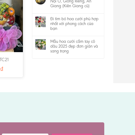
Nội Ô, Giồng Riềng, An
Giang (Kiên Giang cũ)
Đi tìm bó hoa cưới phù hợp
nhất với phong cách của
bạn
Mẫu hoa cưới cầm tay cô
dâu 2025 đẹp đơn giản và
sang trọng
 TC21
0
₫