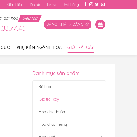
Giới thiệu
Liên hệ
Tin tức
Giỏ hàng
ài đặt hoa
Siêu tốc
ĐĂNG NHẬP / ĐĂNG KÝ
.33.77.45
 CƯỚI
PHỤ KIỆN NGÀNH HOA
GIỎ TRÁI CÂY
Danh mục sản phẩm
Bó hoa
Giỏ trái cây
Hoa chia buồn
Hoa chúc mừng
Hoa cưới