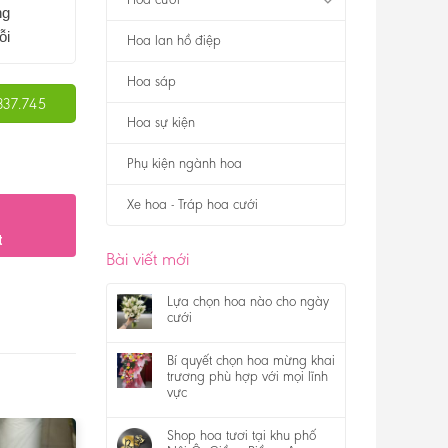
ng
ỗi
Hoa lan hồ điệp
Hoa sáp
337.745
Hoa sự kiện
Phụ kiện ngành hoa
Xe hoa - Tráp hoa cưới
t
Bài viết mới
Lựa chọn hoa nào cho ngày
cưới
Bí quyết chọn hoa mừng khai
trương phù hợp với mọi lĩnh
vực
Shop hoa tươi tại khu phố