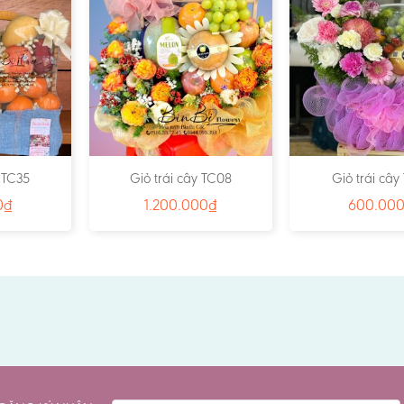
y TC35
Giỏ trái cây TC08
Giỏ trái cây
0
₫
1.200.000
₫
600.00