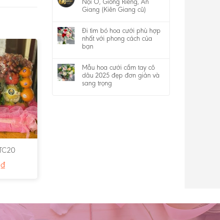
Nội Ô, Giồng Riềng, An
Giang (Kiên Giang cũ)
Đi tìm bó hoa cưới phù hợp
nhất với phong cách của
bạn
Mẫu hoa cưới cầm tay cô
dâu 2025 đẹp đơn giản và
sang trọng
 TC20
0
₫