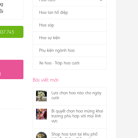
ng
ỗi
Hoa lan hồ điệp
Hoa sáp
337.745
Hoa sự kiện
Phụ kiện ngành hoa
Xe hoa - Tráp hoa cưới
t
Bài viết mới
Lựa chọn hoa nào cho ngày
cưới
Bí quyết chọn hoa mừng khai
trương phù hợp với mọi lĩnh
vực
Shop hoa tươi tại khu phố