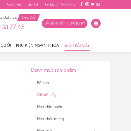
Giới thiệu
Liên hệ
Tin tức
Giỏ hàng
ài đặt hoa
Siêu tốc
ĐĂNG NHẬP / ĐĂNG KÝ
.33.77.45
 CƯỚI
PHỤ KIỆN NGÀNH HOA
GIỎ TRÁI CÂY
Danh mục sản phẩm
Bó hoa
Giỏ trái cây
Hoa chia buồn
Hoa chúc mừng
Hoa cưới