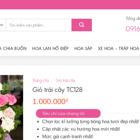
Tổng đ
Tìm
0916
kiếm:
A CHIA BUỒN
HOA LAN HỒ ĐIỆP
HOA SÁP
XE HOA – TRÁP HOA
Trang chủ
/
Giỏ trái cây
Giỏ trái cây TC128
1.000.000
₫
Tiêu chí của chúng tôi
Chọn lọc kĩ lưỡng từng bông hoa tươi đẹp nhất!
Cập nhật các xu hướng hoa mới nhất!
Mức giá cạnh tranh nhất!