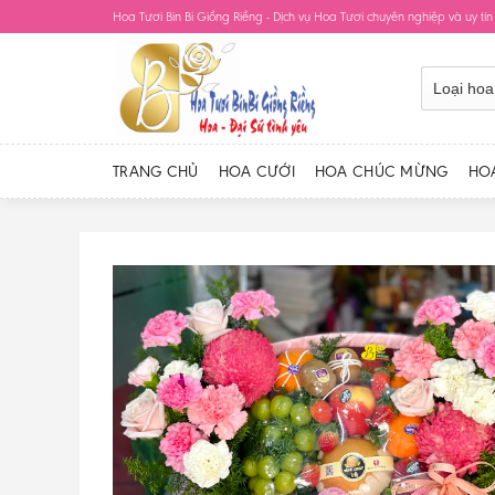
Skip
Hoa Tươi Bin Bi Giồng Riềng - Dịch vụ Hoa Tươi chuyên nghiệp và uy tín
to
content
TRANG CHỦ
HOA CƯỚI
HOA CHÚC MỪNG
HO