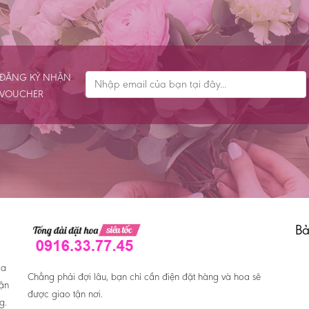
ĐĂNG KÝ NHẬN
VOUCHER
Bả
oa
Chẳng phải đợi lâu, bạn chỉ cần điện đặt hàng và hoa sẽ
hận
được giao tận nơi.
g.