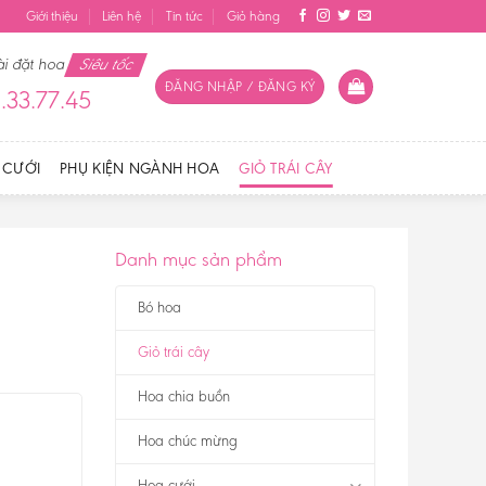
Giới thiệu
Liên hệ
Tin tức
Giỏ hàng
ài đặt hoa
Siêu tốc
ĐĂNG NHẬP / ĐĂNG KÝ
.33.77.45
 CƯỚI
PHỤ KIỆN NGÀNH HOA
GIỎ TRÁI CÂY
Danh mục sản phẩm
Bó hoa
Giỏ trái cây
Hoa chia buồn
Hoa chúc mừng
Hoa cưới