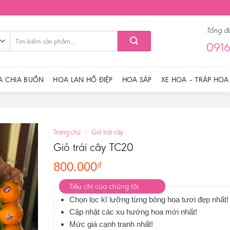
Tổng đ
Tìm
0916
kiếm:
A CHIA BUỒN
HOA LAN HỒ ĐIỆP
HOA SÁP
XE HOA – TRÁP HOA
Trang chủ
/
Giỏ trái cây
Giỏ trái cây TC20
800.000
₫
Tiêu chí của chúng tôi
Chọn lọc kĩ lưỡng từng bông hoa tươi đẹp nhất!
Cập nhật các xu hướng hoa mới nhất!
Mức giá cạnh tranh nhất!