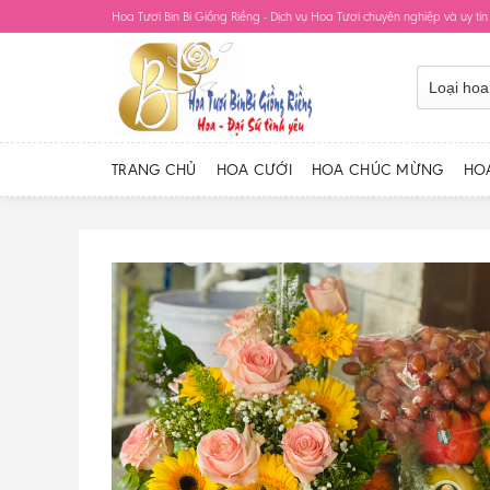
Skip
Hoa Tươi Bin Bi Giồng Riềng - Dịch vụ Hoa Tươi chuyên nghiệp và uy tín
to
content
TRANG CHỦ
HOA CƯỚI
HOA CHÚC MỪNG
HO