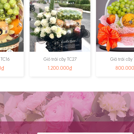
y TC16
Giỏ trái cây TC27
Giỏ trái cây
0
₫
1.200.000
₫
800.00