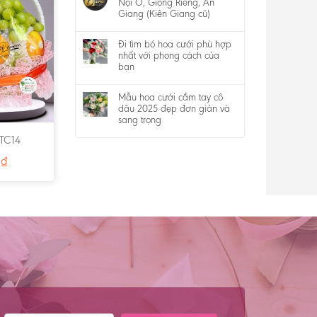
Nội Ô, Giồng Riềng, An
Giang (Kiên Giang cũ)
Đi tìm bó hoa cưới phù hợp
nhất với phong cách của
bạn
Mẫu hoa cưới cầm tay cô
dâu 2025 đẹp đơn giản và
sang trọng
 TC14
0
₫