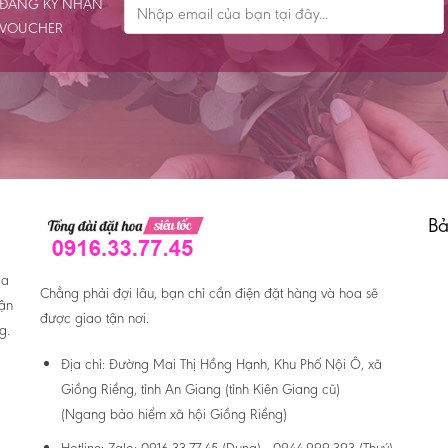
ĐĂNG KÝ NHẬN
VOUCHER
Bả
oa
Chẳng phải đợi lâu, bạn chỉ cần điện đặt hàng và hoa sẽ
hận
được giao tận nơi.
g.
Địa chỉ:
Đường Mai Thị Hồng Hạnh, Khu Phố Nội Ô, xã
Giồng Riềng, tỉnh An Giang (tỉnh Kiên Giang cũ)
(Ngang bảo hiểm xã hội Giồng Riềng)