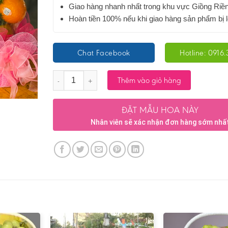
Giao hàng nhanh nhất trong khu vực Giồng Riề
Hoàn tiền 100% nếu khi giao hàng sản phẩm bị l
Chat Facebook
Hotline: 0916.
Số lượng
Thêm vào giỏ hàng
ĐẶT MẪU HOA NÀY
Nhân viên sẽ xác nhận đơn hàng sớm nhấ