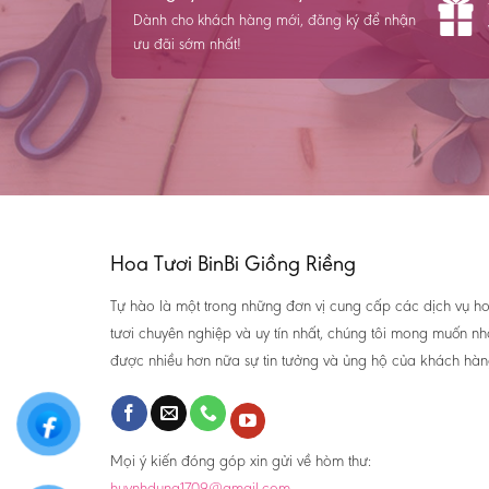
Dành cho khách hàng mới, đăng ký để nhận
ưu đãi sớm nhất!
Hoa Tươi BinBi Giồng Riềng
Tự hào là một trong những đơn vị cung cấp các dịch vụ h
tươi chuyên nghiệp và uy tín nhất, chúng tôi mong muốn n
được nhiều hơn nữa sự tin tưởng và ủng hộ của khách hàn
Mọi ý kiến đóng góp xin gửi về hòm thư:
huynhdung1709@gmail.com