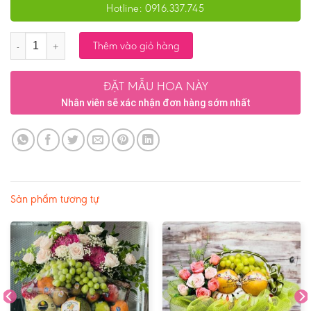
Hotline: 0916.337.745
Số lượng
Thêm vào giỏ hàng
ĐẶT MẪU HOA NÀY
Nhân viên sẽ xác nhận đơn hàng sớm nhất
Sản phẩm tương tự