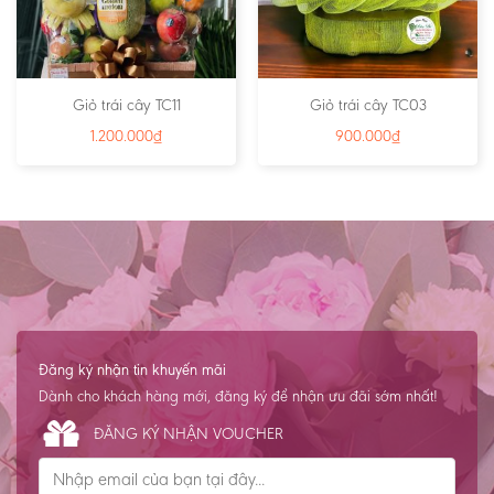
Giỏ trái cây TC11
Giỏ trái cây TC03
1.200.000
₫
900.000
₫
Đăng ký nhận tin khuyến mãi
Dành cho khách hàng mới, đăng ký để nhận ưu đãi sớm nhất!
ĐĂNG KÝ NHẬN VOUCHER