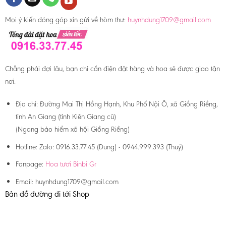
Mọi ý kiến đóng góp xin gửi về hòm thư:
huynhdung1709@gmail.com
Chẳng phải đợi lâu, bạn chỉ cần điện đặt hàng và hoa sẽ được giao tận
nơi.
Địa chỉ:
Đường Mai Thị Hồng Hạnh, Khu Phố Nội Ô, xã Giồng Riềng,
tỉnh An Giang (tỉnh Kiên Giang cũ)
(Ngang bảo hiểm xã hội Giồng Riềng)
Hotline:
Zalo: 0916.33.77.45 (Dung) - 0944.999.393 (Thuý)
Fanpage:
Hoa tươi Binbi Gr
Email:
huynhdung1709@gmail.com
Bản đồ đường đi tới Shop