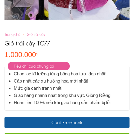
Trang chủ
/
Giỏ trái cây
Giỏ trái cây TC77
1.000.000
₫
Tiêu chí của chúng tôi
Chọn lọc kĩ lưỡng từng bông hoa tươi đẹp nhất!
Cập nhật các xu hướng hoa mới nhất!
Mức giá cạnh tranh nhất!
Giao hàng nhanh nhất trong khu vực Giồng Riềng
Hoàn tiền 100% nếu khi giao hàng sản phẩm bị lỗi
Chat Facebook