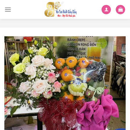
Skip
to
content