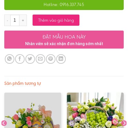
Hotline: 0916.337.745
Số lượng
Thêm vào giỏ hàng
ĐẶT MẪU HOA NÀY
Nhân viên sẽ xác nhận đơn hàng sớm nhất
Sản phẩm tương tự