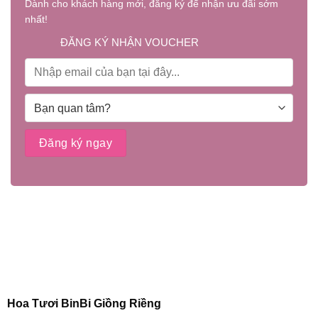
Dành cho khách hàng mới, đăng ký để nhận ưu đãi sớm
nhất!
ĐĂNG KÝ NHẬN VOUCHER
Hoa Tươi BinBi Giồng Riềng