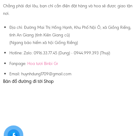
Chẳng phải đợi lâu, bạn chỉ cần điện đặt hàng và hoa sẽ được giao tận
nơi.
Địa chỉ:
Đường Mai Thị Hồng Hạnh, Khu Phố Nội Ô, xã Giồng Riềng,
tỉnh An Giang (tỉnh Kiên Giang cũ)
(Ngang bảo hiểm xã hội Giồng Riềng)
Hotline:
Zalo: 0916.33.77.45 (Dung) - 0944.999.393 (Thuý)
Fanpage:
Hoa tươi Binbi Gr
Email:
huynhdung1709@gmail.com
Bản đồ đường đi tới Shop