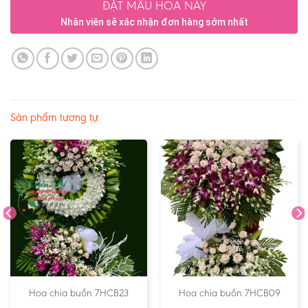
ĐẶT MẪU HOA NÀY
Nhân viên sẽ xác nhận đơn hàng sớm nhất
Sản phẩm tương tự
Hoa chia buồn 7HCB23
Hoa chia buồn 7HCB09