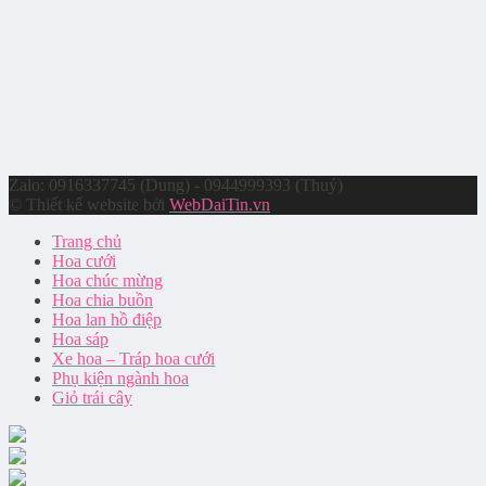
Zalo: 0916337745 (Dung) - 0944999393 (Thuý)
© Thiết kế website bởi
WebDaiTin.vn
Trang chủ
Hoa cưới
Hoa chúc mừng
Hoa chia buồn
Hoa lan hồ điệp
Hoa sáp
Xe hoa – Tráp hoa cưới
Phụ kiện ngành hoa
Giỏ trái cây