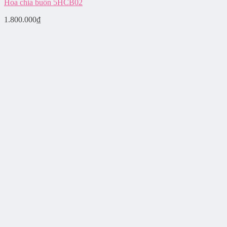
Hoa chia buồn 5HCB02
1.800.000
₫