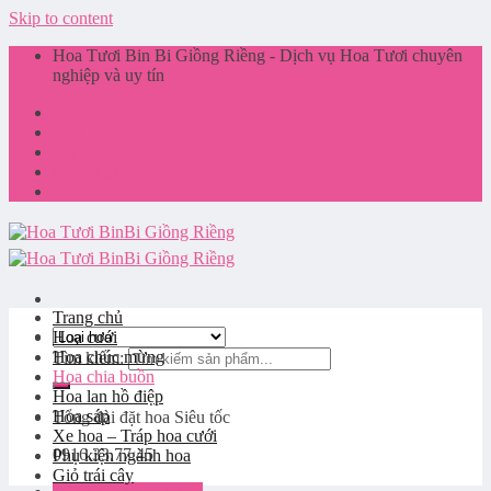
Skip to content
Hoa Tươi Bin Bi Giồng Riềng - Dịch vụ Hoa Tươi chuyên
nghiệp và uy tín
Giới thiệu
Liên hệ
Tin tức
Giỏ hàng
Trang chủ
Hoa cưới
Hoa chúc mừng
Tìm kiếm:
Hoa chia buồn
Hoa lan hồ điệp
Hoa sáp
Tổng đài đặt hoa
Siêu tốc
Xe hoa – Tráp hoa cưới
0916.33.77.45
Phụ kiện ngành hoa
Giỏ trái cây