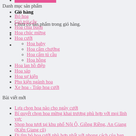
Đăng nhập / Đăng ký
Danh mục sản phẩm
Giỏ hàng
Bó hoa
Giỏ trái cây
Chưa có sản phẩm trong giỏ hàng.
Hoa chia buồn
Hoa chúc mừng
Hoa cưới
Hoa baby
Hoa cẩm chướng
Hoa cẩm tú cầu
Hoa hồng
Hoa lan hồ điệp
Hoa sáp
Hoa sự kiện
Phụ kiện ngành hoa
Xe hoa - Tráp hoa cưới
Bài viết mới
Lựa chọn hoa nào cho ngày cưới
Bí quyết chọn hoa mừng khai trương phù hợp với mọi lĩnh
vực
Shop hoa tươi tại khu phố Nội Ô, Giồng Riềng, An Giang
(Kiên Giang cũ)
Đi tìm bó hoa cưới phù hợp nhất với phong cách của bạn