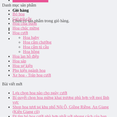
Đăng nhập / Đăng ký
Danh mục sản phẩm
Giỏ hàng
Bó hoa
Giỏ trái cây
Chưa có sản phẩm trong giỏ hàng.
Hoa chia buồn
Hoa chúc mừng
Hoa cưới
Hoa baby
Hoa cẩm chướng
Hoa cẩm tú cầu
Hoa hồng
Hoa lan hồ điệp
Hoa sáp
Hoa sự kiện
Phụ kiện ngành hoa
Xe hoa - Tráp hoa cưới
Bài viết mới
Lựa chọn hoa nào cho ngày cưới
Bí quyết chọn hoa mừng khai trương phù hợp với mọi lĩnh
vực
Shop hoa tươi tại khu phố Nội Ô, Giồng Riềng, An Giang
(Kiên Giang cũ)
Đi tìm bó hoa cưới phù hợp nhất với phong cách của bạn