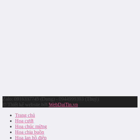
Zalo: 0916337745 (Dung) - 0944999393 (Thuý)
© Thiết kế website bởi
WebDaiTin.vn
Trang chủ
Hoa cưới
Hoa chúc mừng
Hoa chia buồn
Hoa lan hồ điệp