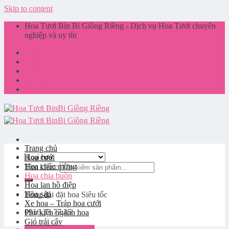
Skip to content
Hoa Tươi Bin Bi Giồng Riềng - Dịch vụ Hoa Tươi chuyên
nghiệp và uy tín
Giới thiệu
Liên hệ
Tin tức
Giỏ hàng
Trang chủ
Hoa cưới
Hoa chúc mừng
Tìm kiếm:
Hoa chia buồn
Hoa lan hồ điệp
Hoa sáp
Tổng đài đặt hoa
Siêu tốc
Xe hoa – Tráp hoa cưới
0916.33.77.45
Phụ kiện ngành hoa
Giỏ trái cây