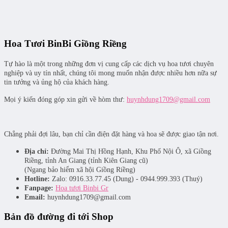
Hoa Tươi BinBi Giồng Riềng
Tự hào là một trong những đơn vị cung cấp các dịch vụ hoa tươi chuyên
nghiệp và uy tín nhất, chúng tôi mong muốn nhận được nhiều hơn nữa sự
tin tưởng và ủng hộ của khách hàng.
Mọi ý kiến đóng góp xin gửi về hòm thư:
huynhdung1709@gmail.com
Chẳng phải đợi lâu, bạn chỉ cần điện đặt hàng và hoa sẽ được giao tận nơi.
Địa chỉ:
Đường Mai Thị Hồng Hạnh, Khu Phố Nội Ô, xã Giồng
Riềng, tỉnh An Giang (tỉnh Kiên Giang cũ)
(Ngang bảo hiểm xã hội Giồng Riềng)
Hotline:
Zalo: 0916.33.77.45 (Dung) - 0944.999.393 (Thuý)
Fanpage:
Hoa tươi Binbi Gr
Email:
huynhdung1709@gmail.com
Bản đồ đường đi tới Shop