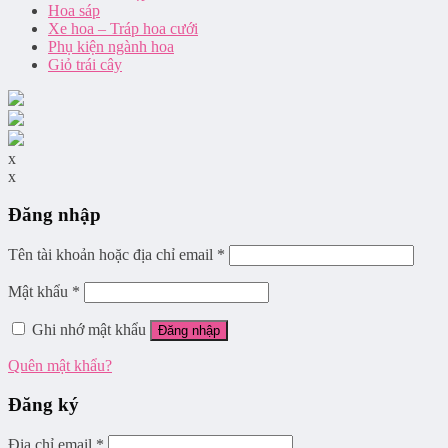
Hoa sáp
Xe hoa – Tráp hoa cưới
Phụ kiện ngành hoa
Giỏ trái cây
x
x
Đăng nhập
Tên tài khoản hoặc địa chỉ email
*
Mật khẩu
*
Ghi nhớ mật khẩu
Đăng nhập
Quên mật khẩu?
Đăng ký
Địa chỉ email
*