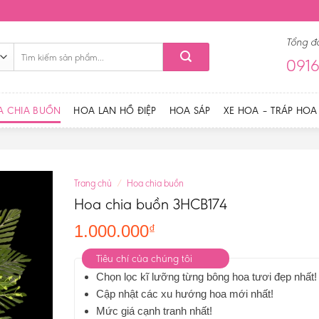
Tổng đ
Tìm
0916
kiếm:
A CHIA BUỒN
HOA LAN HỒ ĐIỆP
HOA SÁP
XE HOA – TRÁP HOA
Trang chủ
/
Hoa chia buồn
Hoa chia buồn 3HCB174
1.000.000
₫
Tiêu chí của chúng tôi
Chọn lọc kĩ lưỡng từng bông hoa tươi đẹp nhất!
Cập nhật các xu hướng hoa mới nhất!
Mức giá cạnh tranh nhất!