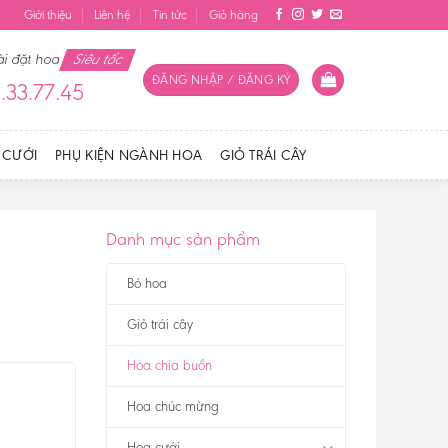
Giới thiệu
Liên hệ
Tin tức
Giỏ hàng
ài đặt hoa
Siêu tốc
ĐĂNG NHẬP / ĐĂNG KÝ
.33.77.45
 CƯỚI
PHỤ KIỆN NGÀNH HOA
GIỎ TRÁI CÂY
Danh mục sản phẩm
Bó hoa
Giỏ trái cây
Hoa chia buồn
Hoa chúc mừng
Hoa cưới