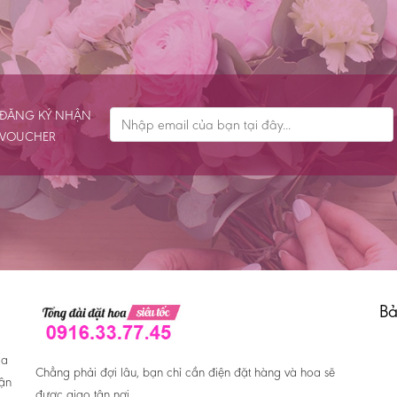
ĐĂNG KÝ NHẬN
VOUCHER
Bả
oa
Chẳng phải đợi lâu, bạn chỉ cần điện đặt hàng và hoa sẽ
hận
được giao tận nơi.