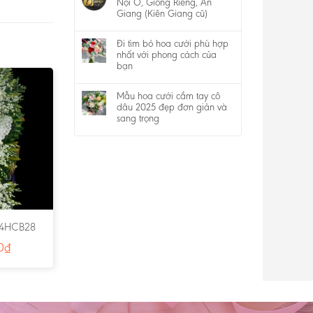
Nội Ô, Giồng Riềng, An
Giang (Kiên Giang cũ)
Đi tìm bó hoa cưới phù hợp
nhất với phong cách của
bạn
Mẫu hoa cưới cầm tay cô
dâu 2025 đẹp đơn giản và
sang trọng
 4HCB28
0
₫