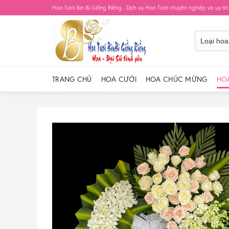
Skip
Hoa Tươi Bin Bi Giồng Riềng - Dịch vụ Hoa Tươi chuyên nghiệp và uy tín
to
content
TRANG CHỦ
HOA CƯỚI
HOA CHÚC MỪNG
HO