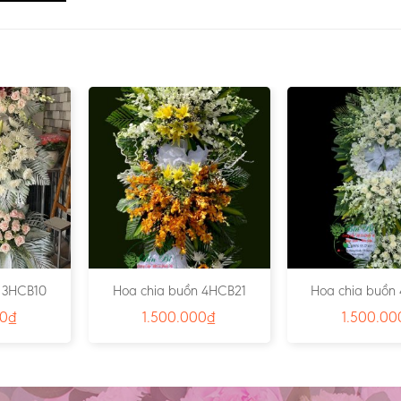
n 3HCB10
Hoa chia buồn 4HCB21
Hoa chia buồn
00
₫
1.500.000
₫
1.500.00