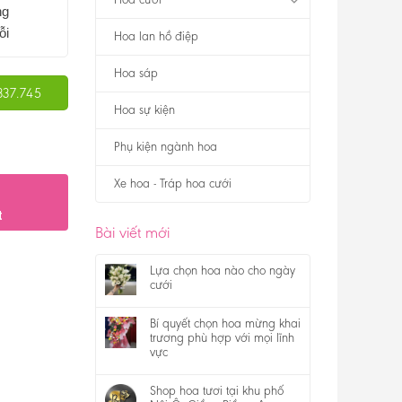
ng
ỗi
Hoa lan hồ điệp
Hoa sáp
337.745
Hoa sự kiện
Phụ kiện ngành hoa
Xe hoa - Tráp hoa cưới
t
Bài viết mới
Lựa chọn hoa nào cho ngày
cưới
Bí quyết chọn hoa mừng khai
trương phù hợp với mọi lĩnh
vực
Shop hoa tươi tại khu phố