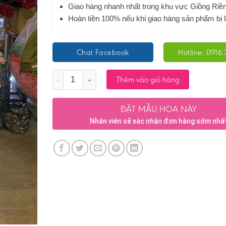
Giao hàng nhanh nhất trong khu vực Giồng Riề
Hoàn tiền 100% nếu khi giao hàng sản phẩm bị l
Chat Facebook
Hotline: 0916.
Số lượng
Thêm vào giỏ hàng
ĐẶT MẪU HOA NÀY
Nhân viên sẽ xác nhận đơn hàng sớm nhấ