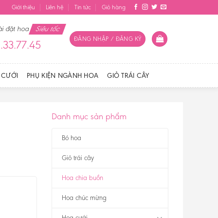
Giới thiệu
Liên hệ
Tin tức
Giỏ hàng
ài đặt hoa
Siêu tốc
ĐĂNG NHẬP / ĐĂNG KÝ
.33.77.45
 CƯỚI
PHỤ KIỆN NGÀNH HOA
GIỎ TRÁI CÂY
Danh mục sản phẩm
Bó hoa
Giỏ trái cây
Hoa chia buồn
Hoa chúc mừng
Hoa cưới