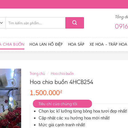
Tổng đ
Tìm
0916
kiếm:
A CHIA BUỒN
HOA LAN HỒ ĐIỆP
HOA SÁP
XE HOA – TRÁP HOA
Trang chủ
/
Hoa chia buồn
Hoa chia buồn 4HCB254
1.500.000
₫
Tiêu chí của chúng tôi
Chọn lọc kĩ lưỡng từng bông hoa tươi đẹp nhất!
Cập nhật các xu hướng hoa mới nhất!
Mức giá cạnh tranh nhất!