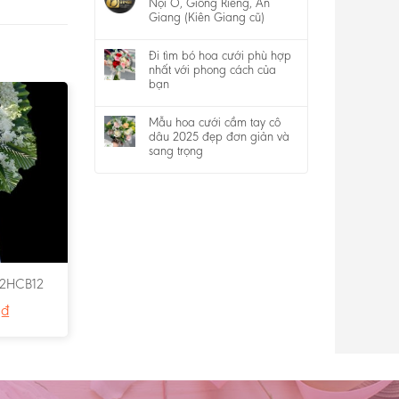
Nội Ô, Giồng Riềng, An
Giang (Kiên Giang cũ)
Đi tìm bó hoa cưới phù hợp
nhất với phong cách của
bạn
Mẫu hoa cưới cầm tay cô
dâu 2025 đẹp đơn giản và
sang trọng
 2HCB12
0
₫