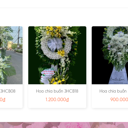
n 3HCB08
Hoa chia buồn 3HCB18
Hoa chia buồn
00
₫
1.200.000
₫
900.00