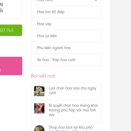
ng
ỗi
Hoa lan hồ điệp
Hoa sáp
337.745
Hoa sự kiện
Phụ kiện ngành hoa
Xe hoa - Tráp hoa cưới
t
Bài viết mới
Lựa chọn hoa nào cho ngày
cưới
Bí quyết chọn hoa mừng khai
trương phù hợp với mọi lĩnh
vực
Shop hoa tươi tại khu phố