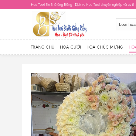
Skip
Hoa Tươi Bin Bi Giồng Riềng - Dịch vụ Hoa Tươi chuyên nghiệp và uy tín
to
content
TRANG CHỦ
HOA CƯỚI
HOA CHÚC MỪNG
HO