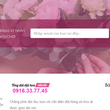
ĐĂNG KÝ NHẬN
VOUCHER
Bả
oa
Chẳng phải đợi lâu, bạn chỉ cần điện đặt hàng và hoa sẽ
hận
được giao tận nơi.