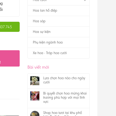
ng
ỗi
Hoa lan hồ điệp
Hoa sáp
337.745
Hoa sự kiện
Phụ kiện ngành hoa
Xe hoa - Tráp hoa cưới
t
Bài viết mới
Lựa chọn hoa nào cho ngày
cưới
Bí quyết chọn hoa mừng khai
trương phù hợp với mọi lĩnh
vực
Shop hoa tươi tại khu phố