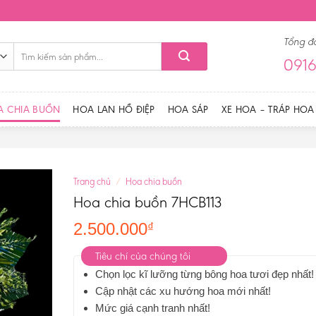
Tổng đ
Tìm
0916
kiếm:
A CHIA BUỒN
HOA LAN HỒ ĐIỆP
HOA SÁP
XE HOA – TRÁP HOA
Trang chủ
/
Hoa chia buồn
Hoa chia buồn 7HCB113
2.500.000
₫
Tiêu chí của chúng tôi
Chọn lọc kĩ lưỡng từng bông hoa tươi đẹp nhất!
Cập nhật các xu hướng hoa mới nhất!
Mức giá cạnh tranh nhất!