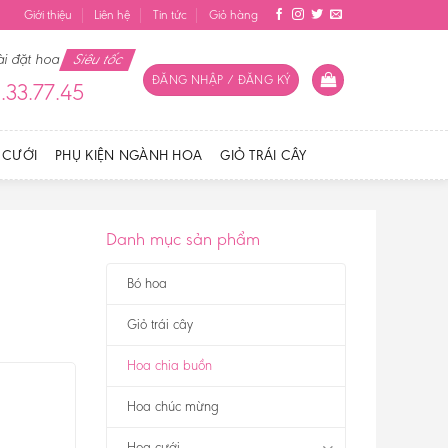
Giới thiệu
Liên hệ
Tin tức
Giỏ hàng
ài đặt hoa
Siêu tốc
ĐĂNG NHẬP / ĐĂNG KÝ
.33.77.45
 CƯỚI
PHỤ KIỆN NGÀNH HOA
GIỎ TRÁI CÂY
Danh mục sản phẩm
Bó hoa
Giỏ trái cây
Hoa chia buồn
Hoa chúc mừng
Hoa cưới