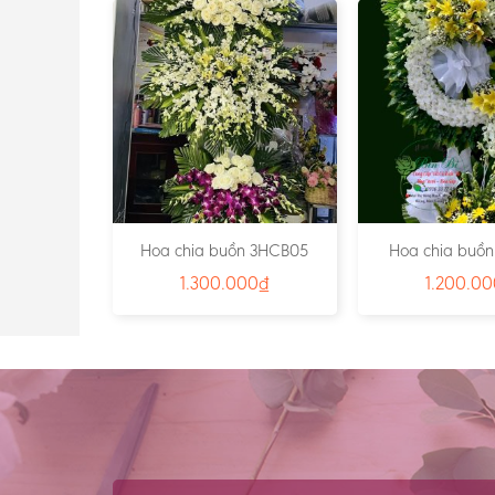
n 7HCB11
Hoa chia buồn 3HCB05
Hoa chia buồn
00
₫
1.300.000
₫
1.200.0