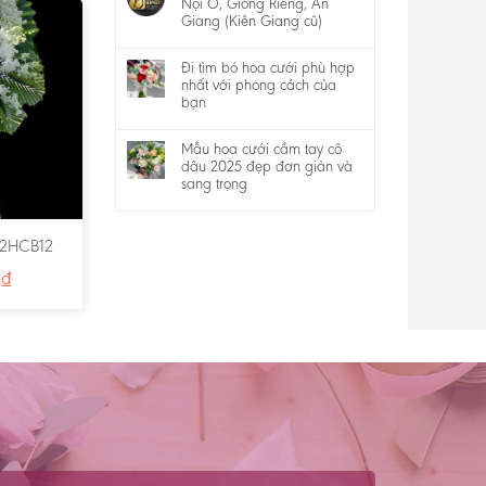
Nội Ô, Giồng Riềng, An
Giang (Kiên Giang cũ)
Đi tìm bó hoa cưới phù hợp
nhất với phong cách của
bạn
Mẫu hoa cưới cầm tay cô
dâu 2025 đẹp đơn giản và
sang trọng
 2HCB12
0
₫