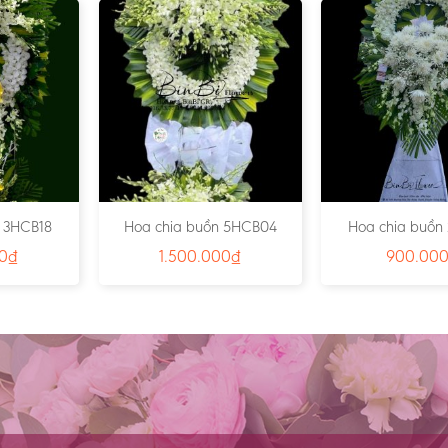
 3HCB18
Hoa chia buồn 5HCB04
Hoa chia buồn
00
₫
1.500.000
₫
900.00