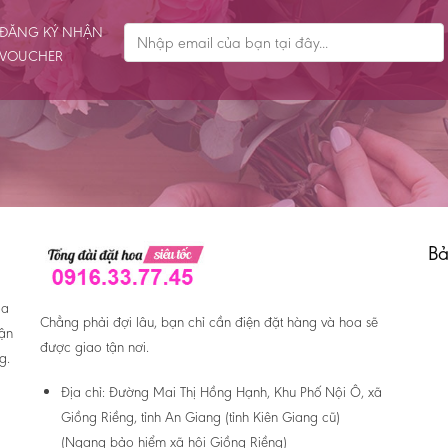
ĐĂNG KÝ NHẬN
VOUCHER
Bả
oa
Chẳng phải đợi lâu, bạn chỉ cần điện đặt hàng và hoa sẽ
hận
được giao tận nơi.
g.
Địa chỉ:
Đường Mai Thị Hồng Hạnh, Khu Phố Nội Ô, xã
Giồng Riềng, tỉnh An Giang (tỉnh Kiên Giang cũ)
(Ngang bảo hiểm xã hội Giồng Riềng)