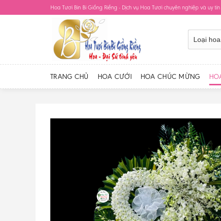
Skip
Hoa Tươi Bin Bi Giồng Riềng - Dịch vụ Hoa Tươi chuyên nghiệp và uy tín
to
content
TRANG CHỦ
HOA CƯỚI
HOA CHÚC MỪNG
HO