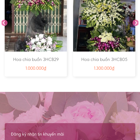
Hoa chia buồn 3HCB29
Hoa chia buồn 3HCB05
1.000.000
₫
1.300.000
₫
Đăng ký nhận tin khuyến mãi