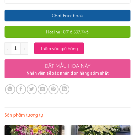
Chat Facebook
Hotline: 0916.337.745
Số lượng
Thêm vào giỏ hàng
ĐẶT MẪU HOA NÀY
Nhân viên sẽ xác nhận đơn hàng sớm nhất
Sản phẩm tương tự