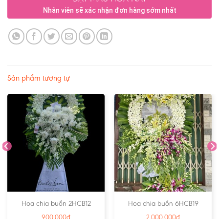
Nhân viên sẽ xác nhận đơn hàng sớm nhất
Sản phẩm tương tự
Hoa chia buồn 2HCB12
Hoa chia buồn 6HCB19
900.000
₫
2.000.000
₫