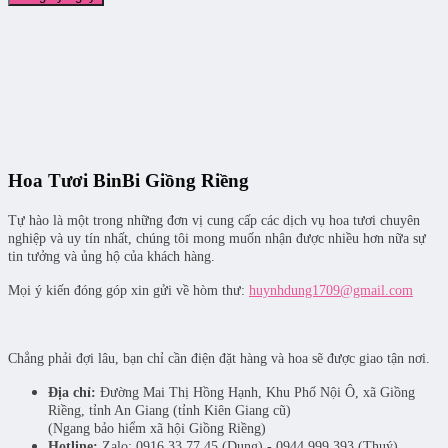
Hoa Tươi BinBi Giồng Riềng
Tự hào là một trong những đơn vị cung cấp các dịch vụ hoa tươi chuyên
nghiệp và uy tín nhất, chúng tôi mong muốn nhận được nhiều hơn nữa sự
tin tưởng và ủng hộ của khách hàng.
Mọi ý kiến đóng góp xin gửi về hòm thư:
huynhdung1709@gmail.com
Chẳng phải đợi lâu, bạn chỉ cần điện đặt hàng và hoa sẽ được giao tận nơi.
Địa chỉ:
Đường Mai Thị Hồng Hạnh, Khu Phố Nội Ô, xã Giồng
Riềng, tỉnh An Giang (tỉnh Kiên Giang cũ)
(Ngang bảo hiểm xã hội Giồng Riềng)
Hotline:
Zalo: 0916.33.77.45 (Dung) - 0944.999.393 (Thuý)