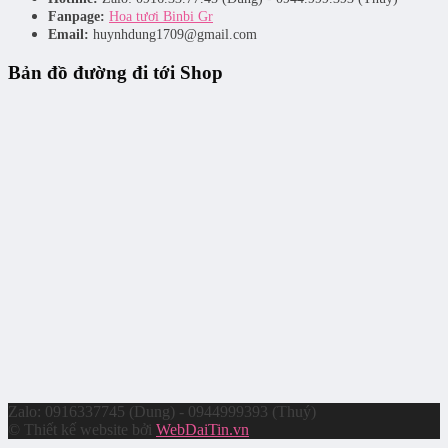
Fanpage:
Hoa tươi Binbi Gr
Email:
huynhdung1709@gmail.com
Bản đồ đường đi tới Shop
Zalo: 0916337745 (Dung) - 0944999393 (Thuý)
© Thiết kế website bởi
WebDaiTin.vn