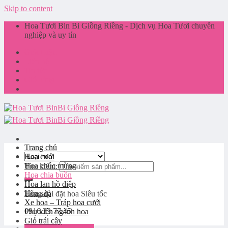
Skip to content
Hoa Tươi Bin Bi Giồng Riềng - Dịch vụ Hoa Tươi chuyên
nghiệp và uy tín
Giới thiệu
Liên hệ
Tin tức
Giỏ hàng
Trang chủ
Hoa cưới
Hoa chúc mừng
Tìm kiếm:
Hoa chia buồn
Hoa lan hồ điệp
Hoa sáp
Tổng đài đặt hoa
Siêu tốc
Xe hoa – Tráp hoa cưới
0916.33.77.45
Phụ kiện ngành hoa
Giỏ trái cây