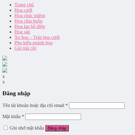
Trang chủ
Hoa cưới
Hoa chúc mừng
Hoa chia buồn
Hoa lan hồ điệp
Hoa sáp
Xe hoa – Tráp hoa cưới
Phụ kiện ngành hoa
Giỏ trái cây
x
x
Đăng nhập
Tên tài khoản hoặc địa chỉ email
*
Mật khẩu
*
Ghi nhớ mật khẩu
Đăng nhập