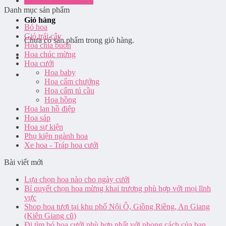
Đăng nhập / Đăng ký
Danh mục sản phẩm
Giỏ hàng
Bó hoa
Giỏ trái cây
Chưa có sản phẩm trong giỏ hàng.
Hoa chia buồn
Hoa chúc mừng
Hoa cưới
Hoa baby
Hoa cẩm chướng
Hoa cẩm tú cầu
Hoa hồng
Hoa lan hồ điệp
Hoa sáp
Hoa sự kiện
Phụ kiện ngành hoa
Xe hoa - Tráp hoa cưới
Bài viết mới
Lựa chọn hoa nào cho ngày cưới
Bí quyết chọn hoa mừng khai trương phù hợp với mọi lĩnh
vực
Shop hoa tươi tại khu phố Nội Ô, Giồng Riềng, An Giang
(Kiên Giang cũ)
Đi tìm bó hoa cưới phù hợp nhất với phong cách của bạn