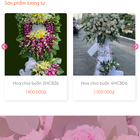
Sản phẩm tương tự
Hoa chia buồn 5HCB26
Hoa chia buồn 4HCB06
1.800.000
₫
1.500.000
₫