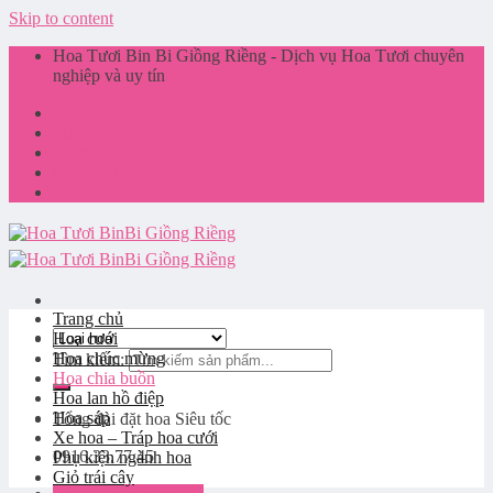
Skip to content
Hoa Tươi Bin Bi Giồng Riềng - Dịch vụ Hoa Tươi chuyên
nghiệp và uy tín
Giới thiệu
Liên hệ
Tin tức
Giỏ hàng
Trang chủ
Hoa cưới
Hoa chúc mừng
Tìm kiếm:
Hoa chia buồn
Hoa lan hồ điệp
Hoa sáp
Tổng đài đặt hoa
Siêu tốc
Xe hoa – Tráp hoa cưới
0916.33.77.45
Phụ kiện ngành hoa
Giỏ trái cây