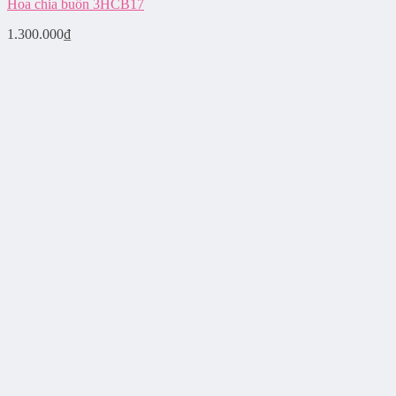
Hoa chia buồn 3HCB17
1.300.000
₫