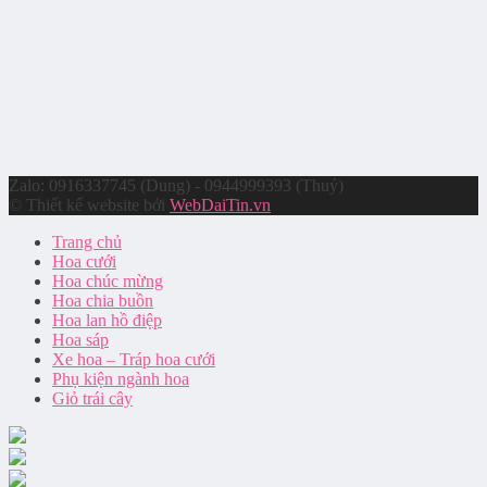
Zalo: 0916337745 (Dung) - 0944999393 (Thuý)
© Thiết kế website bởi
WebDaiTin.vn
Trang chủ
Hoa cưới
Hoa chúc mừng
Hoa chia buồn
Hoa lan hồ điệp
Hoa sáp
Xe hoa – Tráp hoa cưới
Phụ kiện ngành hoa
Giỏ trái cây