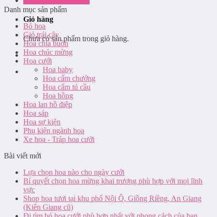
Đăng nhập / Đăng ký
Danh mục sản phẩm
Giỏ hàng
Bó hoa
Giỏ trái cây
Chưa có sản phẩm trong giỏ hàng.
Hoa chia buồn
Hoa chúc mừng
Hoa cưới
Hoa baby
Hoa cẩm chướng
Hoa cẩm tú cầu
Hoa hồng
Hoa lan hồ điệp
Hoa sáp
Hoa sự kiện
Phụ kiện ngành hoa
Xe hoa - Tráp hoa cưới
Bài viết mới
Lựa chọn hoa nào cho ngày cưới
Bí quyết chọn hoa mừng khai trương phù hợp với mọi lĩnh
vực
Shop hoa tươi tại khu phố Nội Ô, Giồng Riềng, An Giang
(Kiên Giang cũ)
Đi tìm bó hoa cưới phù hợp nhất với phong cách của bạn