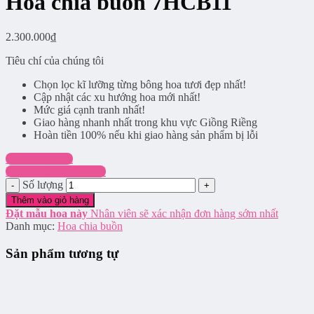
Hoa chia buồn 7HCB11
2.300.000
₫
Tiêu chí của chúng tôi
Chọn lọc kĩ lưỡng từng bông hoa tươi đẹp nhất!
Cập nhật các xu hướng hoa mới nhất!
Mức giá cạnh tranh nhất!
Giao hàng nhanh nhất trong khu vực Giồng Riềng
Hoàn tiền 100% nếu khi giao hàng sản phẩm bị lỗi
Chat Facebook
Hotline: 0916.337.745
Số lượng
Thêm vào giỏ hàng
Đặt mẫu hoa này
Nhân viên sẽ xác nhận đơn hàng sớm nhất
Danh mục:
Hoa chia buồn
Sản phẩm tương tự