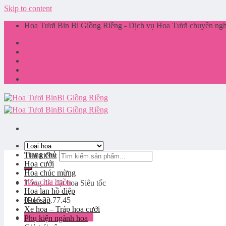
Skip to content
Hoa Tươi Bin Bi Giồng Riềng - Dịch vụ Hoa Tươi chuyên nghi
Giới thiệu
Liên hệ
Tin tức
Giỏ hàng
Trang chủ
Tìm kiếm:
Hoa cưới
Hoa chúc mừng
Hoa chia buồn
Tổng đài đặt hoa
Siêu tốc
Hoa lan hồ điệp
0916.33.77.45
Hoa sáp
Xe hoa – Tráp hoa cưới
Đăng nhập / Đăng ký
Phụ kiện ngành hoa