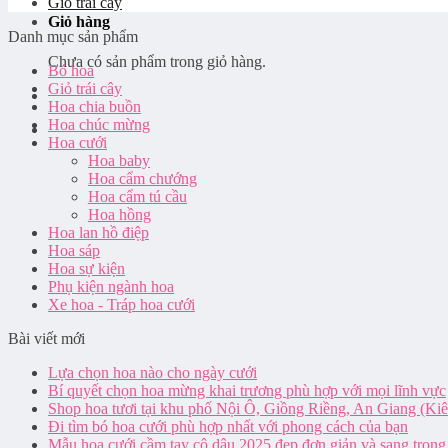
Giỏ trái cây
Giỏ hàng
Danh mục sản phẩm
Chưa có sản phẩm trong giỏ hàng.
Bó hoa
Giỏ trái cây
Hoa chia buồn
Hoa chúc mừng
Hoa cưới
Hoa baby
Hoa cẩm chướng
Hoa cẩm tú cầu
Hoa hồng
Hoa lan hồ điệp
Hoa sáp
Hoa sự kiện
Phụ kiện ngành hoa
Xe hoa - Tráp hoa cưới
Bài viết mới
Lựa chọn hoa nào cho ngày cưới
Bí quyết chọn hoa mừng khai trương phù hợp với mọi lĩnh vực
Shop hoa tươi tại khu phố Nội Ô, Giồng Riềng, An Giang (Ki
Đi tìm bó hoa cưới phù hợp nhất với phong cách của bạn
Mẫu hoa cưới cầm tay cô dâu 2025 đẹp đơn giản và sang trọng