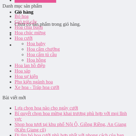
Đăng nhập / Đăng ký
Danh mục sản phẩm
Giỏ hàng
Bó hoa
Giỏ trái cây
Chưa có sản phẩm trong giỏ hàng.
Hoa chia buồn
Hoa chúc mừng
Hoa cưới
Hoa baby
Hoa cẩm chướng
Hoa cẩm tú cầu
Hoa hồng
Hoa lan hồ điệp
Hoa sáp
Hoa sự kiện
Phụ kiện ngành hoa
Xe hoa - Tráp hoa cưới
Bài viết mới
Lựa chọn hoa nào cho ngày cưới
Bí quyết chọn hoa mừng khai trương phù hợp với mọi lĩnh
vực
Shop hoa tươi tại khu phố Nội Ô, Giồng Riềng, An Giang
(Kiên Giang cũ)
Đi tìm bó hoa cưới phù hợp nhất với phong cách của bạn