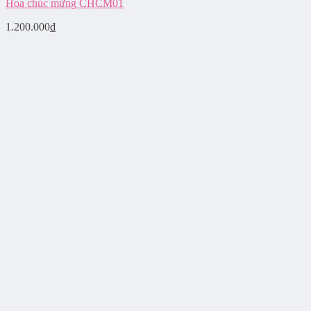
Hoa chúc mừng CHCM01
1.200.000
₫