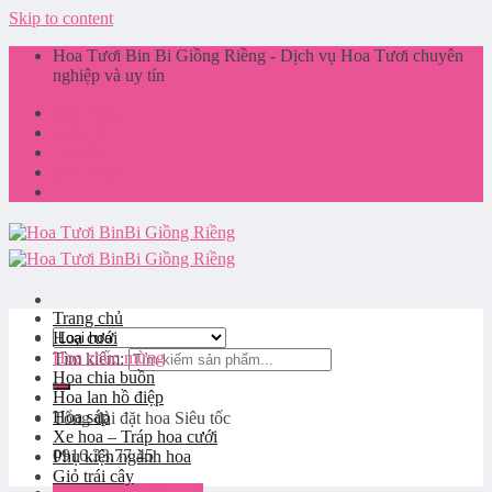
Skip to content
Hoa Tươi Bin Bi Giồng Riềng - Dịch vụ Hoa Tươi chuyên
nghiệp và uy tín
Giới thiệu
Liên hệ
Tin tức
Giỏ hàng
Trang chủ
Hoa cưới
Hoa chúc mừng
Tìm kiếm:
Hoa chia buồn
Hoa lan hồ điệp
Hoa sáp
Tổng đài đặt hoa
Siêu tốc
Xe hoa – Tráp hoa cưới
0916.33.77.45
Phụ kiện ngành hoa
Giỏ trái cây