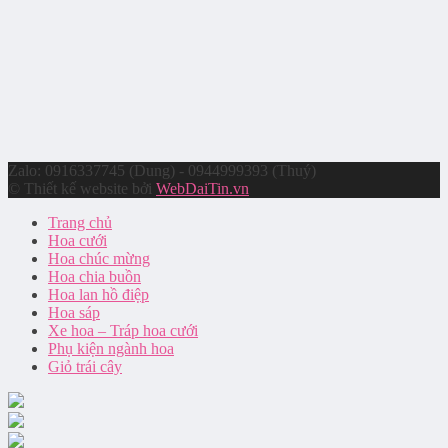
Zalo: 0916337745 (Dung) - 0944999393 (Thuý)
© Thiết kế website bởi
WebDaiTin.vn
Trang chủ
Hoa cưới
Hoa chúc mừng
Hoa chia buồn
Hoa lan hồ điệp
Hoa sáp
Xe hoa – Tráp hoa cưới
Phụ kiện ngành hoa
Giỏ trái cây