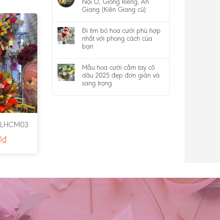
Nội Ô, Giồng Riềng, An
Giang (Kiên Giang cũ)
Đi tìm bó hoa cưới phù hợp
nhất với phong cách của
bạn
Mẫu hoa cưới cầm tay cô
dâu 2025 đẹp đơn giản và
sang trọng
 LHCM03
0
₫