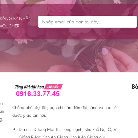
ĐĂNG KÝ NHẬN
VOUCHER
Bả
oa
Chẳng phải đợi lâu, bạn chỉ cần điện đặt hàng và hoa sẽ
hận
được giao tận nơi.
g.
Địa chỉ:
Đường Mai Thị Hồng Hạnh, Khu Phố Nội Ô, xã
Giồng Riềng, tỉnh An Giang (tỉnh Kiên Giang cũ)