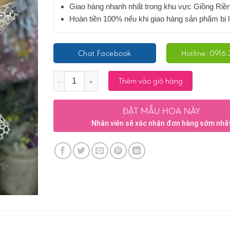
Giao hàng nhanh nhất trong khu vực Giồng Riề
Hoàn tiền 100% nếu khi giao hàng sản phẩm bị l
Chat Facebook
Hotline: 0916.
Số lượng
Thêm vào giỏ hàng
ĐẶT MẪU HOA NÀY
Nhân viên sẽ xác nhận đơn hàng sớm nhấ