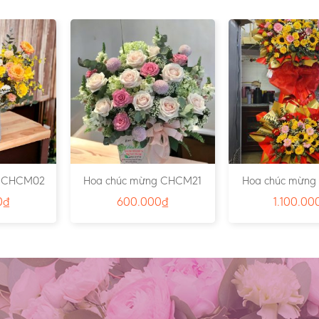
g CHCM02
Hoa chúc mừng CHCM21
Hoa chúc mừng
0
₫
600.000
₫
1.100.00