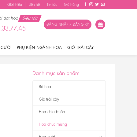
Giới thiệu
Liên hệ
Tin tức
Giỏ hàng
ài đặt hoa
Siêu tốc
ĐĂNG NHẬP / ĐĂNG KÝ
.33.77.45
 CƯỚI
PHỤ KIỆN NGÀNH HOA
GIỎ TRÁI CÂY
Danh mục sản phẩm
Bó hoa
Giỏ trái cây
Hoa chia buồn
Hoa chúc mừng
Hoa cưới