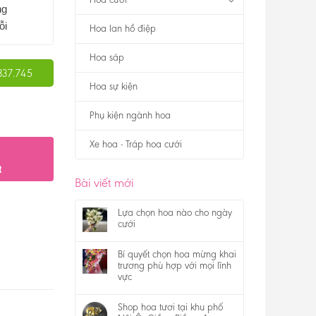
ng
ỗi
Hoa lan hồ điệp
Hoa sáp
337.745
Hoa sự kiện
Phụ kiện ngành hoa
Xe hoa - Tráp hoa cưới
t
Bài viết mới
Lựa chọn hoa nào cho ngày
cưới
Bí quyết chọn hoa mừng khai
trương phù hợp với mọi lĩnh
vực
Shop hoa tươi tại khu phố