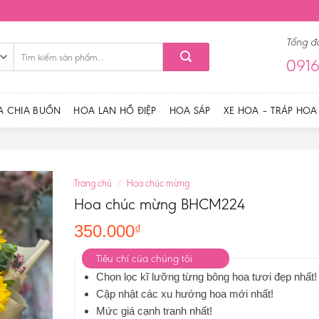
Tổng đ
Tìm
0916
kiếm:
A CHIA BUỒN
HOA LAN HỒ ĐIỆP
HOA SÁP
XE HOA – TRÁP HOA
Trang chủ
/
Hoa chúc mừng
Hoa chúc mừng BHCM224
350.000
₫
Tiêu chí của chúng tôi
Chọn lọc kĩ lưỡng từng bông hoa tươi đẹp nhất!
Cập nhật các xu hướng hoa mới nhất!
Mức giá cạnh tranh nhất!