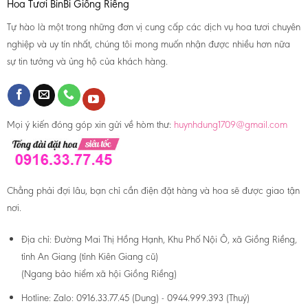
Hoa Tươi BinBi Giồng Riềng
Tự hào là một trong những đơn vị cung cấp các dịch vụ hoa tươi chuyên
nghiệp và uy tín nhất, chúng tôi mong muốn nhận được nhiều hơn nữa
sự tin tưởng và ủng hộ của khách hàng.
Mọi ý kiến đóng góp xin gửi về hòm thư:
huynhdung1709@gmail.com
Chẳng phải đợi lâu, bạn chỉ cần điện đặt hàng và hoa sẽ được giao tận
nơi.
Địa chỉ:
Đường Mai Thị Hồng Hạnh, Khu Phố Nội Ô, xã Giồng Riềng,
tỉnh An Giang (tỉnh Kiên Giang cũ)
(Ngang bảo hiểm xã hội Giồng Riềng)
Hotline:
Zalo: 0916.33.77.45 (Dung) - 0944.999.393 (Thuý)