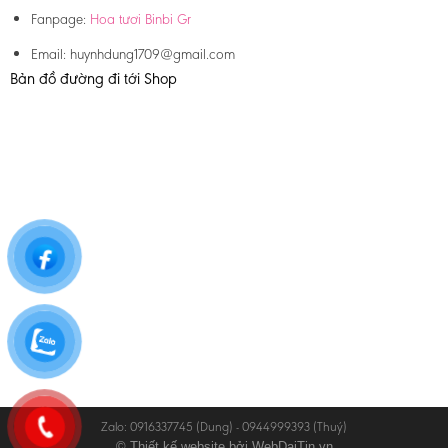
Fanpage:
Hoa tươi Binbi Gr
Email:
huynhdung1709@gmail.com
Bản đồ đường đi tới Shop
Zalo: 0916337745 (Dung) - 0944999393 (Thuý)
© Thiết kế website bởi
WebDaiTin.vn