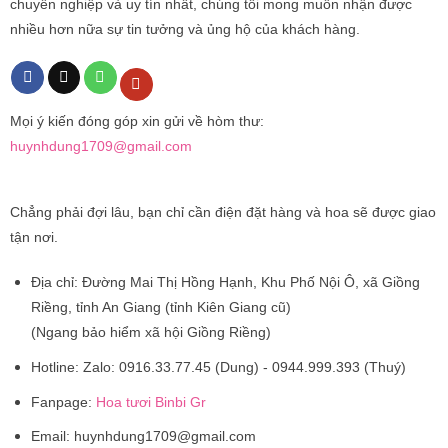
chuyên nghiệp và uy tín nhất, chúng tôi mong muốn nhận được
nhiều hơn nữa sự tin tưởng và ủng hộ của khách hàng.
Mọi ý kiến đóng góp xin gửi về hòm thư:
huynhdung1709@gmail.com
Chẳng phải đợi lâu, bạn chỉ cần điện đặt hàng và hoa sẽ được giao
tận nơi.
Địa chỉ:
Đường Mai Thị Hồng Hạnh, Khu Phố Nội Ô, xã Giồng
Riềng, tỉnh An Giang (tỉnh Kiên Giang cũ)
(Ngang bảo hiểm xã hội Giồng Riềng)
Hotline:
Zalo: 0916.33.77.45 (Dung) - 0944.999.393 (Thuý)
Fanpage:
Hoa tươi Binbi Gr
Email:
huynhdung1709@gmail.com