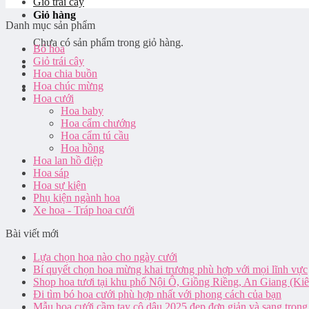
Giỏ trái cây
Giỏ hàng
Danh mục sản phẩm
Chưa có sản phẩm trong giỏ hàng.
Bó hoa
Giỏ trái cây
Hoa chia buồn
Hoa chúc mừng
Hoa cưới
Hoa baby
Hoa cẩm chướng
Hoa cẩm tú cầu
Hoa hồng
Hoa lan hồ điệp
Hoa sáp
Hoa sự kiện
Phụ kiện ngành hoa
Xe hoa - Tráp hoa cưới
Bài viết mới
Lựa chọn hoa nào cho ngày cưới
Bí quyết chọn hoa mừng khai trương phù hợp với mọi lĩnh vực
Shop hoa tươi tại khu phố Nội Ô, Giồng Riềng, An Giang (Ki
Đi tìm bó hoa cưới phù hợp nhất với phong cách của bạn
Mẫu hoa cưới cầm tay cô dâu 2025 đẹp đơn giản và sang trọng