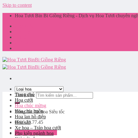
Skip to content
Hoa Tươi Bin Bi Giồng Riềng - Dịch vụ Hoa Tươi chuyên nghi
Giới thiệu
Liên hệ
Tin tức
Giỏ hàng
Trang chủ
Tìm kiếm:
Hoa cưới
Hoa chúc mừng
Hoa chia buồn
Tổng đài đặt hoa
Siêu tốc
Hoa lan hồ điệp
0916.33.77.45
Hoa sáp
Xe hoa – Tráp hoa cưới
Đăng nhập / Đăng ký
Phụ kiện ngành hoa