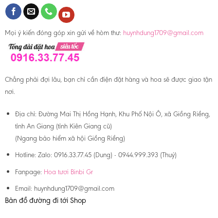
Mọi ý kiến đóng góp xin gửi về hòm thư:
huynhdung1709@gmail.com
Chẳng phải đợi lâu, bạn chỉ cần điện đặt hàng và hoa sẽ được giao tận
nơi.
Địa chỉ:
Đường Mai Thị Hồng Hạnh, Khu Phố Nội Ô, xã Giồng Riềng,
tỉnh An Giang (tỉnh Kiên Giang cũ)
(Ngang bảo hiểm xã hội Giồng Riềng)
Hotline:
Zalo: 0916.33.77.45 (Dung) - 0944.999.393 (Thuý)
Fanpage:
Hoa tươi Binbi Gr
Email:
huynhdung1709@gmail.com
Bản đồ đường đi tới Shop