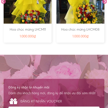
Hoa chúc mừng LHCM11
Hoa chúc mừng LHCM08
1.000.000
₫
1.000.000
₫
Đăng ký nhận tin khuyến mãi
Dành cho khách hàng mới, đăng ký để nhận ưu đãi sớm nhất!
ĐĂNG KÝ NHẬN VOUCHER