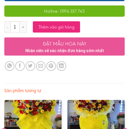
Hotline: 0916.337.745
Số lượng
Thêm vào giỏ hàng
ĐẶT MẪU HOA NÀY
Nhân viên sẽ xác nhận đơn hàng sớm nhất
Sản phẩm tương tự