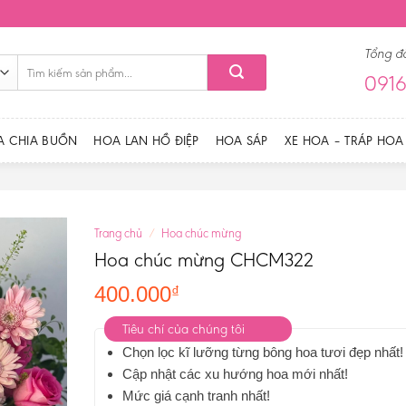
Tổng đ
Tìm
0916
kiếm:
A CHIA BUỒN
HOA LAN HỒ ĐIỆP
HOA SÁP
XE HOA – TRÁP HOA
Trang chủ
/
Hoa chúc mừng
Hoa chúc mừng CHCM322
400.000
₫
Tiêu chí của chúng tôi
Chọn lọc kĩ lưỡng từng bông hoa tươi đẹp nhất!
Cập nhật các xu hướng hoa mới nhất!
Mức giá cạnh tranh nhất!