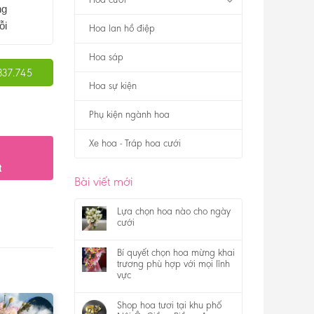
ng
ỗi
Hoa lan hồ điệp
Hoa sáp
337.745
Hoa sự kiện
Phụ kiện ngành hoa
Xe hoa - Tráp hoa cưới
t
Bài viết mới
Lựa chọn hoa nào cho ngày
cưới
Bí quyết chọn hoa mừng khai
trương phù hợp với mọi lĩnh
vực
Shop hoa tươi tại khu phố