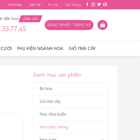
Giới thiệu
Liên hệ
Tin tức
Giỏ hàng
ài đặt hoa
Siêu tốc
ĐĂNG NHẬP / ĐĂNG KÝ
.33.77.45
 CƯỚI
PHỤ KIỆN NGÀNH HOA
GIỎ TRÁI CÂY
Danh mục sản phẩm
Bó hoa
Giỏ trái cây
Hoa chia buồn
Hoa chúc mừng
Hoa cưới