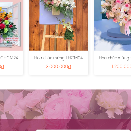
g CHCM24
Hoa chúc mừng LHCM04
Hoa chúc mừn
0
₫
2.000.000
₫
1.200.00