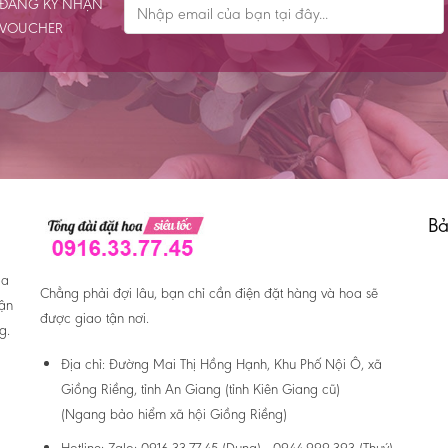
ĐĂNG KÝ NHẬN
VOUCHER
Bả
oa
Chẳng phải đợi lâu, bạn chỉ cần điện đặt hàng và hoa sẽ
hận
được giao tận nơi.
g.
Địa chỉ:
Đường Mai Thị Hồng Hạnh, Khu Phố Nội Ô, xã
Giồng Riềng, tỉnh An Giang (tỉnh Kiên Giang cũ)
(Ngang bảo hiểm xã hội Giồng Riềng)