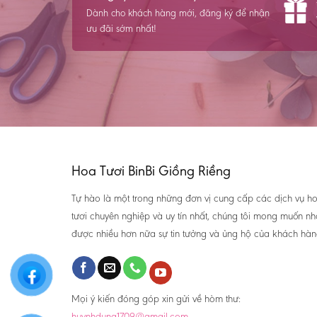
Dành cho khách hàng mới, đăng ký để nhận
ưu đãi sớm nhất!
Hoa Tươi BinBi Giồng Riềng
Tự hào là một trong những đơn vị cung cấp các dịch vụ h
tươi chuyên nghiệp và uy tín nhất, chúng tôi mong muốn n
được nhiều hơn nữa sự tin tưởng và ủng hộ của khách hàn
Mọi ý kiến đóng góp xin gửi về hòm thư:
huynhdung1709@gmail.com