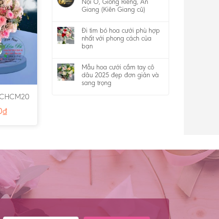
Nội Ô, Giồng Riềng, An
Giang (Kiên Giang cũ)
Đi tìm bó hoa cưới phù hợp
nhất với phong cách của
bạn
Mẫu hoa cưới cầm tay cô
dâu 2025 đẹp đơn giản và
sang trọng
g CHCM20
0
₫