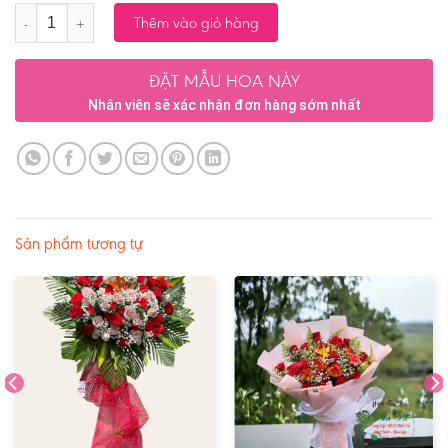
Số lượng
Thêm vào giỏ hàng
ĐẶT MẪU HOA NÀY
Nhân viên sẽ xác nhận đơn hàng sớm nhất
Sản phẩm tương tự