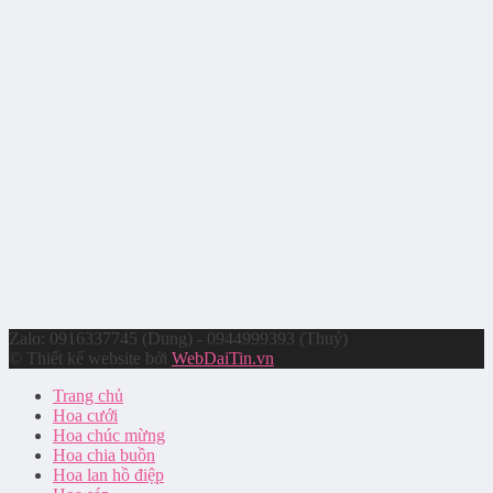
Zalo: 0916337745 (Dung) - 0944999393 (Thuý)
© Thiết kế website bởi
WebDaiTin.vn
Trang chủ
Hoa cưới
Hoa chúc mừng
Hoa chia buồn
Hoa lan hồ điệp