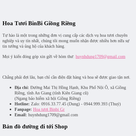
Hoa Tươi BinBi Giồng Riềng
Tự hào là một trong những đơn vị cung cấp các dịch vụ hoa tươi chuyên
nghiệp và uy tín nhất, chúng tôi mong muốn nhận được nhiều hơn nữa sự
tin tưởng và ủng hộ của khách hàng.
Mọi ý kiến đóng góp xin gửi về hòm thư:
huynhdung1709@gmail.com
Chẳng phải đợi lâu, bạn chỉ cần điện đặt hàng và hoa sẽ được giao tận nơi.
Địa chỉ:
Đường Mai Thị Hồng Hạnh, Khu Phố Nội Ô, xã Giồng
Riềng, tỉnh An Giang (tỉnh Kiên Giang cũ)
(Ngang bảo hiểm xã hội Giồng Riềng)
Hotline:
Zalo: 0916.33.77.45 (Dung) - 0944.999.393 (Thuý)
Fanpage:
Hoa tươi Binbi Gr
Email:
huynhdung1709@gmail.com
Bản đồ đường đi tới Shop