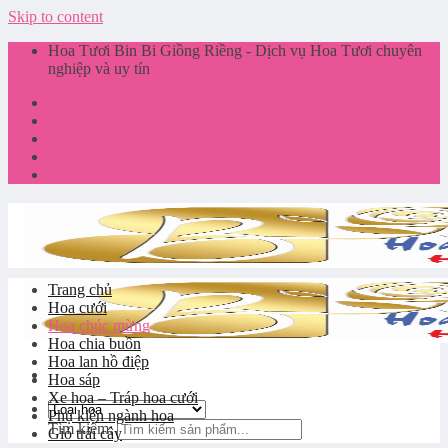
Skip to content
Hoa Tươi Bin Bi Giồng Riềng - Dịch vụ Hoa Tươi chuyên
nghiệp và uy tín
Giới thiệu
Liên hệ
Tin tức
Giỏ hàng
Trang chủ
Hoa cưới
Hoa chúc mừng
Hoa chia buồn
Hoa lan hồ điệp
Hoa sáp
Xe hoa – Tráp hoa cưới
Phụ kiện ngành hoa
Tìm kiếm:
Giỏ trái cây