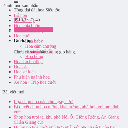
Danh mục sản phẩm
Tổng đài đặt hoa
Siêu tốc
Bó hoa
0916.33.77.45
Giỏ trái cây
Hoa chia buồn
Đăng nhập / Đăng ký
Hoa chúc mừng
Hoa cưới
Giỏ hàng
Hoa baby
Hoa cẩm chướng
Hoa cẩm tú cầu
Chưa có sản phẩm trong giỏ hàng.
Hoa hồng
Hoa lan hồ điệp
Hoa sáp
Hoa sự kiện
Phụ kiện ngành hoa
Xe hoa - Tráp hoa cưới
Bài viết mới
Lựa chọn hoa nào cho ngày cưới
Bí quyết chọn hoa mừng khai trương phù hợp với mọi lĩnh
vực
Shop hoa tươi tại khu phố Nội Ô, Giồng Riềng, An Giang
(Kiên Giang cũ)
Đi tìm bó hoa cưới phù hợp nhất với phong cách của bạn