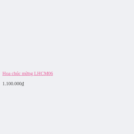
Hoa chúc mừng LHCM06
1.100.000
₫