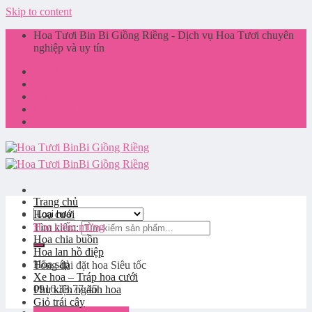
Skip to content
Hoa Tươi Bin Bi Giồng Riềng - Dịch vụ Hoa Tươi chuyên
nghiệp và uy tín
Giới thiệu
Liên hệ
Tin tức
Giỏ hàng
Trang chủ
Hoa cưới
Hoa chúc mừng
Tìm kiếm:
Hoa chia buồn
Hoa lan hồ điệp
Hoa sáp
Tổng đài đặt hoa
Siêu tốc
Xe hoa – Tráp hoa cưới
0916.33.77.45
Phụ kiện ngành hoa
Giỏ trái cây