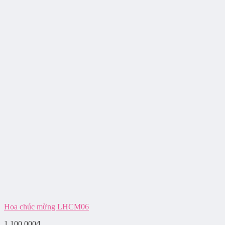
Hoa chúc mừng LHCM06
1.100.000
₫