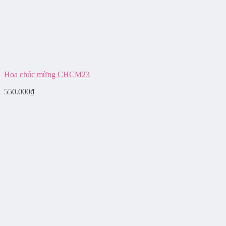
Hoa chúc mừng CHCM23
550.000
₫