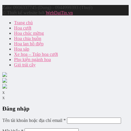
Zalo: 0916337745 (Dung) - 0944999393 (Thuý)
© Thiết kế website bởi
WebDaiTin.vn
Trang chủ
Hoa cưới
Hoa chúc mừng
Hoa chia buồn
Hoa lan hồ điệp
Hoa sáp
Xe hoa – Tráp hoa cưới
Phụ kiện ngành hoa
Giỏ trái cây
x
x
Đăng nhập
Tên tài khoản hoặc địa chỉ email
*