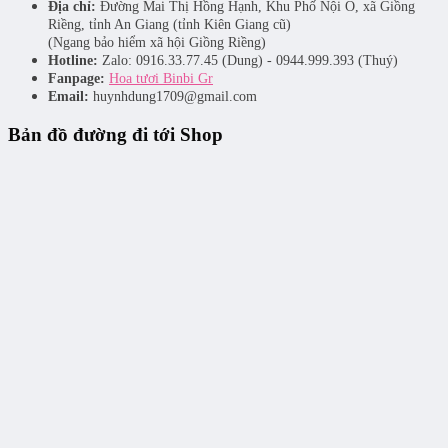
Địa chỉ:
Đường Mai Thị Hồng Hạnh, Khu Phố Nội Ô, xã Giồng
Riềng, tỉnh An Giang (tỉnh Kiên Giang cũ)
(Ngang bảo hiểm xã hội Giồng Riềng)
Hotline:
Zalo: 0916.33.77.45 (Dung) - 0944.999.393 (Thuý)
Fanpage:
Hoa tươi Binbi Gr
Email:
huynhdung1709@gmail.com
Bản đồ đường đi tới Shop