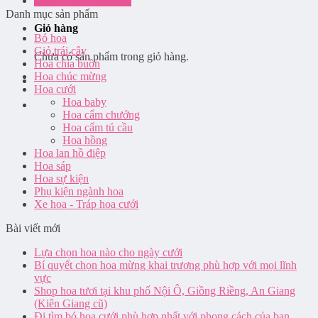
Đăng nhập / Đăng ký
Danh mục sản phẩm
Giỏ hàng
Bó hoa
Giỏ trái cây
Chưa có sản phẩm trong giỏ hàng.
Hoa chia buồn
Hoa chúc mừng
Hoa cưới
Hoa baby
Hoa cẩm chướng
Hoa cẩm tú cầu
Hoa hồng
Hoa lan hồ điệp
Hoa sáp
Hoa sự kiện
Phụ kiện ngành hoa
Xe hoa - Tráp hoa cưới
Bài viết mới
Lựa chọn hoa nào cho ngày cưới
Bí quyết chọn hoa mừng khai trương phù hợp với mọi lĩnh
vực
Shop hoa tươi tại khu phố Nội Ô, Giồng Riềng, An Giang
(Kiên Giang cũ)
Đi tìm bó hoa cưới phù hợp nhất với phong cách của bạn