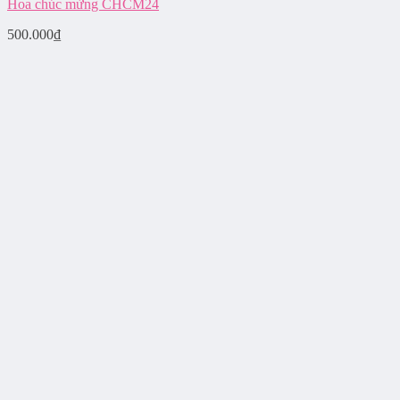
Hoa chúc mừng CHCM24
500.000
₫