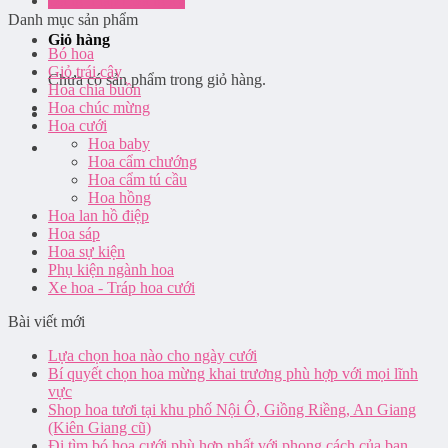
Đăng nhập / Đăng ký
Danh mục sản phẩm
Giỏ hàng
Bó hoa
Giỏ trái cây
Chưa có sản phẩm trong giỏ hàng.
Hoa chia buồn
Hoa chúc mừng
Hoa cưới
Hoa baby
Hoa cẩm chướng
Hoa cẩm tú cầu
Hoa hồng
Hoa lan hồ điệp
Hoa sáp
Hoa sự kiện
Phụ kiện ngành hoa
Xe hoa - Tráp hoa cưới
Bài viết mới
Lựa chọn hoa nào cho ngày cưới
Bí quyết chọn hoa mừng khai trương phù hợp với mọi lĩnh
vực
Shop hoa tươi tại khu phố Nội Ô, Giồng Riềng, An Giang
(Kiên Giang cũ)
Đi tìm bó hoa cưới phù hợp nhất với phong cách của bạn