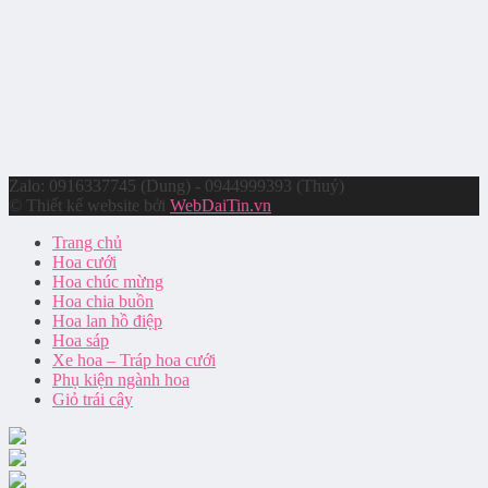
Zalo: 0916337745 (Dung) - 0944999393 (Thuý)
© Thiết kế website bởi
WebDaiTin.vn
Trang chủ
Hoa cưới
Hoa chúc mừng
Hoa chia buồn
Hoa lan hồ điệp
Hoa sáp
Xe hoa – Tráp hoa cưới
Phụ kiện ngành hoa
Giỏ trái cây