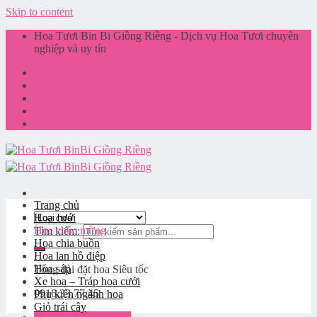
Skip to content
Hoa Tươi Bin Bi Giồng Riềng - Dịch vụ Hoa Tươi chuyên
nghiệp và uy tín
Giới thiệu
Liên hệ
Tin tức
Giỏ hàng
Trang chủ
Hoa cưới
Hoa chúc mừng
Tìm kiếm:
Hoa chia buồn
Hoa lan hồ điệp
Hoa sáp
Tổng đài đặt hoa
Siêu tốc
Xe hoa – Tráp hoa cưới
0916.33.77.45
Phụ kiện ngành hoa
Giỏ trái cây