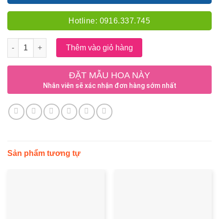
Hotline: 0916.337.745
Số lượng
Thêm vào giỏ hàng
ĐẶT MẪU HOA NÀY
Nhân viên sẽ xác nhận đơn hàng sớm nhất
Sản phẩm tương tự