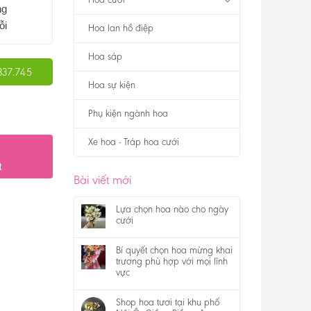
ng
ỗi
Hoa lan hồ điệp
Hoa sáp
337.745
Hoa sự kiện
Phụ kiện ngành hoa
Xe hoa - Tráp hoa cưới
t
Bài viết mới
Lựa chọn hoa nào cho ngày
cưới
Bí quyết chọn hoa mừng khai
trương phù hợp với mọi lĩnh
vực
Shop hoa tươi tại khu phố