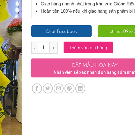
Giao hàng nhanh nhất trong khu vực Giồng Riề
Hoàn tiền 100% nếu khi giao hàng sản phẩm bị l
Chat Facebook
Hotline: 0916.
Số lượng
Thêm vào giỏ hàng
ĐẶT MẪU HOA NÀY
Nhân viên sẽ xác nhận đơn hàng sớm nhấ