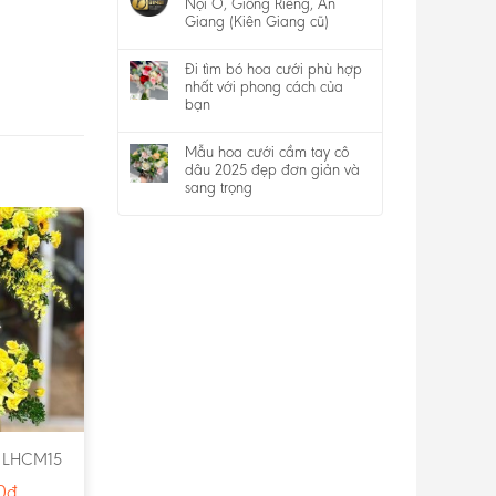
Nội Ô, Giồng Riềng, An
Giang (Kiên Giang cũ)
Đi tìm bó hoa cưới phù hợp
nhất với phong cách của
bạn
Mẫu hoa cưới cầm tay cô
dâu 2025 đẹp đơn giản và
sang trọng
 LHCM15
0
₫