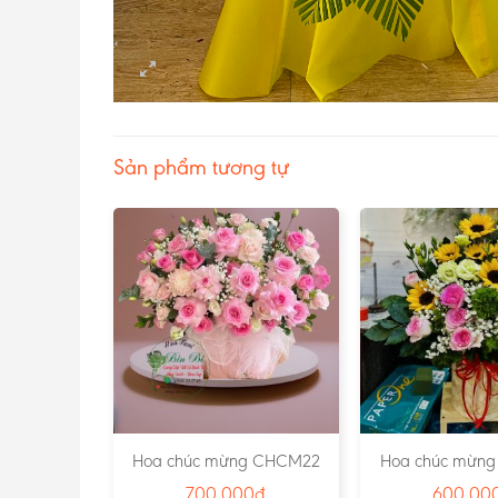
Sản phẩm tương tự
g LHCM03
Hoa chúc mừng CHCM22
Hoa chúc mừn
00
₫
700.000
₫
600.00