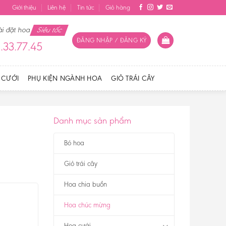
Giới thiệu
Liên hệ
Tin tức
Giỏ hàng
ài đặt hoa
Siêu tốc
ĐĂNG NHẬP / ĐĂNG KÝ
.33.77.45
 CƯỚI
PHỤ KIỆN NGÀNH HOA
GIỎ TRÁI CÂY
Danh mục sản phẩm
Bó hoa
Giỏ trái cây
Hoa chia buồn
Hoa chúc mừng
Hoa cưới