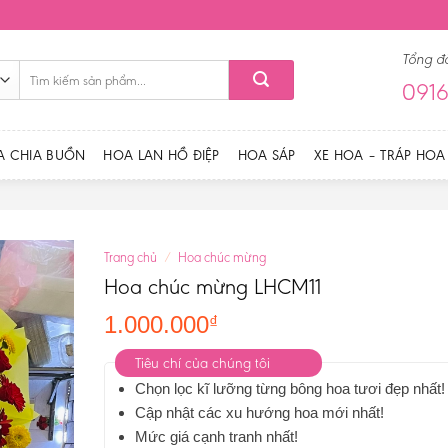
Tổng đ
Tìm
0916
kiếm:
A CHIA BUỒN
HOA LAN HỒ ĐIỆP
HOA SÁP
XE HOA – TRÁP HOA
Trang chủ
/
Hoa chúc mừng
Hoa chúc mừng LHCM11
1.000.000
₫
Tiêu chí của chúng tôi
Chọn lọc kĩ lưỡng từng bông hoa tươi đẹp nhất!
Cập nhật các xu hướng hoa mới nhất!
Mức giá cạnh tranh nhất!