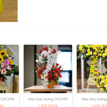
g CHCM16
Hoa chúc mừng CHCM19
Hoa chúc mừng
0
₫
1.200.000
₫
1.500.00