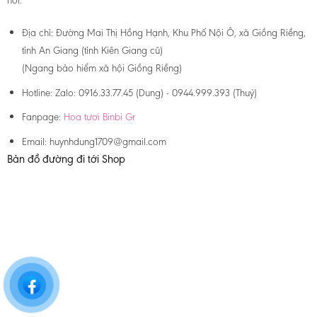
nơi.
Địa chỉ:
Đường Mai Thị Hồng Hạnh, Khu Phố Nội Ô, xã Giồng Riềng,
tỉnh An Giang (tỉnh Kiên Giang cũ)
(Ngang bảo hiểm xã hội Giồng Riềng)
Hotline:
Zalo: 0916.33.77.45 (Dung) - 0944.999.393 (Thuý)
Fanpage:
Hoa tươi Binbi Gr
Email:
huynhdung1709@gmail.com
Bản đồ đường đi tới Shop