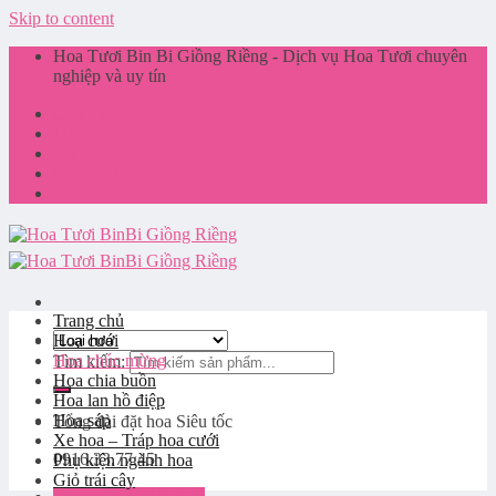
Skip to content
Hoa Tươi Bin Bi Giồng Riềng - Dịch vụ Hoa Tươi chuyên
nghiệp và uy tín
Giới thiệu
Liên hệ
Tin tức
Giỏ hàng
Trang chủ
Hoa cưới
Hoa chúc mừng
Tìm kiếm:
Hoa chia buồn
Hoa lan hồ điệp
Hoa sáp
Tổng đài đặt hoa
Siêu tốc
Xe hoa – Tráp hoa cưới
0916.33.77.45
Phụ kiện ngành hoa
Giỏ trái cây