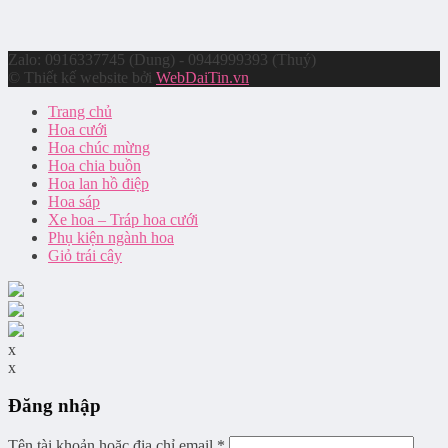
Zalo: 0916337745 (Dung) - 0944999393 (Thuý)
© Thiết kế website bởi
WebDaiTin.vn
Trang chủ
Hoa cưới
Hoa chúc mừng
Hoa chia buồn
Hoa lan hồ điệp
Hoa sáp
Xe hoa – Tráp hoa cưới
Phụ kiện ngành hoa
Giỏ trái cây
x
x
Đăng nhập
Tên tài khoản hoặc địa chỉ email
*