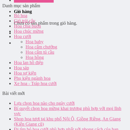
Đăng nhập / Đăng ký
Danh mục sản phẩm
Giỏ hàng
Bó hoa
Giỏ trái cây
Chưa có sản phẩm trong giỏ hàng.
Hoa chia buồn
Hoa chúc mừng
Hoa cưới
Hoa baby
Hoa cẩm chướng
Hoa cẩm tú cầu
Hoa hồng
Hoa lan hồ điệp
Hoa sáp
Hoa sự kiện
Phụ kiện ngành hoa
Xe hoa - Tráp hoa cưới
Bài viết mới
Lựa chọn hoa nào cho ngày cưới
Bí quyết chọn hoa mừng khai trương phù hợp với mọi lĩnh
vực
Shop hoa tươi tại khu phố Nội Ô, Giồng Riềng, An Giang
(Kiên Giang cũ)
Đi tìm bó hoa cưới phù hợp nhất với phong cách của bạn