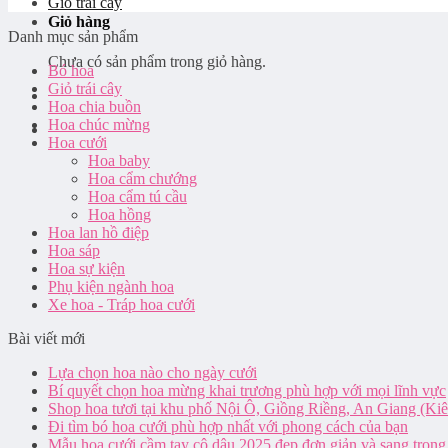
Giỏ trái cây
Giỏ hàng
Danh mục sản phẩm
Chưa có sản phẩm trong giỏ hàng.
Bó hoa
Giỏ trái cây
Hoa chia buồn
Hoa chúc mừng
Hoa cưới
Hoa baby
Hoa cẩm chướng
Hoa cẩm tú cầu
Hoa hồng
Hoa lan hồ điệp
Hoa sáp
Hoa sự kiện
Phụ kiện ngành hoa
Xe hoa - Tráp hoa cưới
Bài viết mới
Lựa chọn hoa nào cho ngày cưới
Bí quyết chọn hoa mừng khai trương phù hợp với mọi lĩnh vực
Shop hoa tươi tại khu phố Nội Ô, Giồng Riềng, An Giang (Ki
Đi tìm bó hoa cưới phù hợp nhất với phong cách của bạn
Mẫu hoa cưới cầm tay cô dâu 2025 đẹp đơn giản và sang trọng