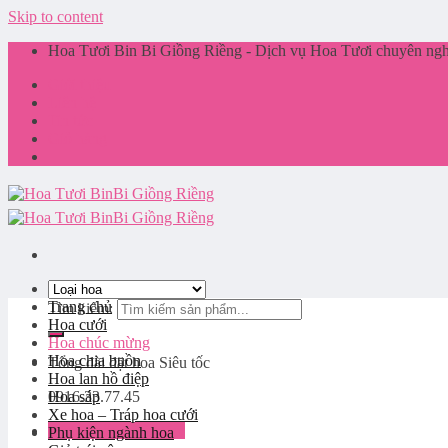
Skip to content
Hoa Tươi Bin Bi Giồng Riềng - Dịch vụ Hoa Tươi chuyên nghi
Giới thiệu
Liên hệ
Tin tức
Giỏ hàng
Trang chủ
Tìm kiếm:
Hoa cưới
Hoa chúc mừng
Hoa chia buồn
Tổng đài đặt hoa
Siêu tốc
Hoa lan hồ điệp
0916.33.77.45
Hoa sáp
Xe hoa – Tráp hoa cưới
Đăng nhập / Đăng ký
Phụ kiện ngành hoa