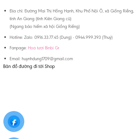
Địa chỉ:
Đường Mai Thị Hồng Hạnh, Khu Phố Nội Ô, xã Giồng Riềng,
tỉnh An Giang (tỉnh Kiên Giang cũ)
(Ngang bảo hiểm xã hội Giồng Riềng)
Hotline:
Zalo: 0916.33.77.45 (Dung) - 0944.999.393 (Thuý)
Fanpage:
Hoa tươi Binbi Gr
Email:
huynhdung1709@gmail.com
Bản đồ đường đi tới Shop