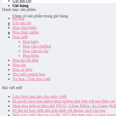
Giỏ trái cây
Giỏ hàng
Danh mục sản phẩm
Chưa có sản phẩm trong giỏ hàng.
Bó hoa
Giỏ trái cây
Hoa chia buồn
Hoa chúc mừng
Hoa cưới
Hoa baby
Hoa cẩm chướng
Hoa cẩm tú cầu
Hoa hồng
Hoa lan hồ điệp
Hoa sáp
Hoa sự kiện
Phụ kiện ngành hoa
Xe hoa - Tráp hoa cưới
Bài viết mới
Lựa chọn hoa nào cho ngày cưới
Bí quyết chọn hoa mừng khai trương phù hợp với mọi lĩnh vực
Shop hoa tươi tại khu phố Nội Ô, Giồng Riềng, An Giang (Ki
Đi tìm bó hoa cưới phù hợp nhất với phong cách của bạn
Mẫu hoa cưới cầm tay cô dâu 2025 đẹp đơn giản và sang trọng