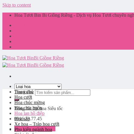
Skip to content
Hoa Tươi Bin Bi Giồng Riềng - Dịch vụ Hoa Tươi chuyên nghi
Giới thiệu
Liên hệ
Tin tức
Giỏ hàng
Trang chủ
Tìm kiếm:
Hoa cưới
Hoa chúc mừng
Hoa chia buồn
Tổng đài đặt hoa
Siêu tốc
Hoa lan hồ điệp
0916.33.77.45
Hoa sáp
Xe hoa – Tráp hoa cưới
Đăng nhập / Đăng ký
Phụ kiện ngành hoa