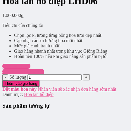
Hoa lan hồ điệp LHD06
1.000.000
₫
Tiêu chí của chúng tôi
Chọn lọc kĩ lưỡng từng bông hoa tươi đẹp nhất!
Cập nhật các xu hướng hoa mới nhất!
Mức giá cạnh tranh nhất!
Giao hàng nhanh nhất trong khu vực Giồng Riềng
Hoàn tiền 100% nếu khi giao hàng sản phẩm bị lỗi
Chat Facebook
Hotline: 0916.337.745
Số lượng
Thêm vào giỏ hàng
Đặt mẫu hoa này
Nhân viên sẽ xác nhận đơn hàng sớm nhất
Danh mục:
Hoa lan hồ điệp
Sản phẩm tương tự