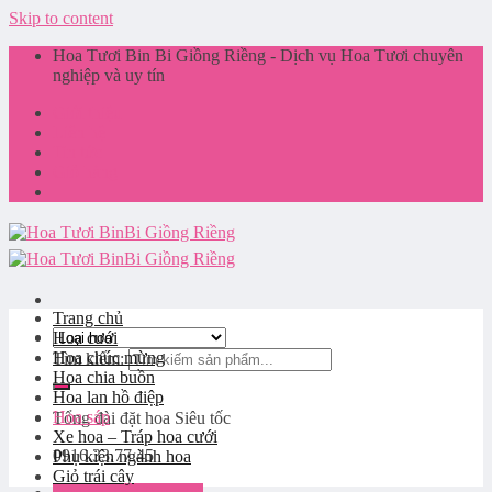
Skip to content
Hoa Tươi Bin Bi Giồng Riềng - Dịch vụ Hoa Tươi chuyên
nghiệp và uy tín
Giới thiệu
Liên hệ
Tin tức
Giỏ hàng
Trang chủ
Hoa cưới
Hoa chúc mừng
Tìm kiếm:
Hoa chia buồn
Hoa lan hồ điệp
Hoa sáp
Tổng đài đặt hoa
Siêu tốc
Xe hoa – Tráp hoa cưới
0916.33.77.45
Phụ kiện ngành hoa
Giỏ trái cây