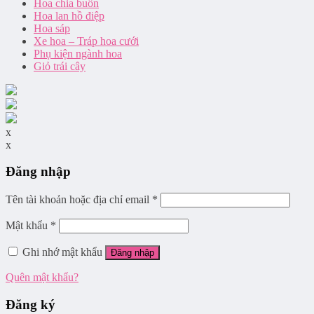
Hoa chia buồn
Hoa lan hồ điệp
Hoa sáp
Xe hoa – Tráp hoa cưới
Phụ kiện ngành hoa
Giỏ trái cây
x
x
Đăng nhập
Tên tài khoản hoặc địa chỉ email
*
Mật khẩu
*
Ghi nhớ mật khẩu
Đăng nhập
Quên mật khẩu?
Đăng ký