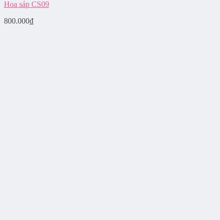
Hoa sáp CS09
800.000
₫