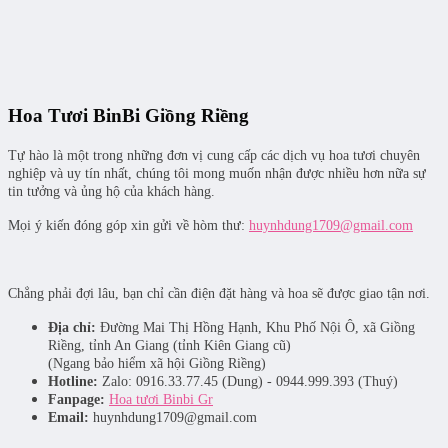
Hoa Tươi BinBi Giồng Riềng
Tự hào là một trong những đơn vị cung cấp các dịch vụ hoa tươi chuyên
nghiệp và uy tín nhất, chúng tôi mong muốn nhận được nhiều hơn nữa sự
tin tưởng và ủng hộ của khách hàng.
Mọi ý kiến đóng góp xin gửi về hòm thư:
huynhdung1709@gmail.com
Chẳng phải đợi lâu, bạn chỉ cần điện đặt hàng và hoa sẽ được giao tận nơi.
Địa chỉ:
Đường Mai Thị Hồng Hạnh, Khu Phố Nội Ô, xã Giồng
Riềng, tỉnh An Giang (tỉnh Kiên Giang cũ)
(Ngang bảo hiểm xã hội Giồng Riềng)
Hotline:
Zalo: 0916.33.77.45 (Dung) - 0944.999.393 (Thuý)
Fanpage:
Hoa tươi Binbi Gr
Email:
huynhdung1709@gmail.com