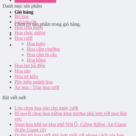
Đăng nhập / Đăng ký
Danh mục sản phẩm
Giỏ hàng
Bó hoa
Giỏ trái cây
Chưa có sản phẩm trong giỏ hàng.
Hoa chia buồn
Hoa chúc mừng
Hoa cưới
Hoa baby
Hoa cẩm chướng
Hoa cẩm tú cầu
Hoa hồng
Hoa lan hồ điệp
Hoa sáp
Hoa sự kiện
Phụ kiện ngành hoa
Xe hoa - Tráp hoa cưới
Bài viết mới
Lựa chọn hoa nào cho ngày cưới
Bí quyết chọn hoa mừng khai trương phù hợp với mọi lĩnh
vực
Shop hoa tươi tại khu phố Nội Ô, Giồng Riềng, An Giang
(Kiên Giang cũ)
Đi tìm bó hoa cưới phù hợp nhất với phong cách của bạn