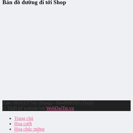
Bản đồ đường đi tới Shop
Zalo: 0916337745 (Dung) - 0944999393 (Thuý)
© Thiết kế website bởi
WebDaiTin.vn
Trang chủ
Hoa cưới
Hoa chúc mừng