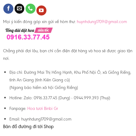
Mọi ý kiến đóng góp xin gửi về hòm thư:
huynhdung1709@gmail.com
Chẳng phải đợi lâu, bạn chỉ cần điện đặt hàng và hoa sẽ được giao tận
nơi.
Địa chỉ:
Đường Mai Thị Hồng Hạnh, Khu Phố Nội Ô, xã Giồng Riềng,
tỉnh An Giang (tỉnh Kiên Giang cũ)
(Ngang bảo hiểm xã hội Giồng Riềng)
Hotline:
Zalo: 0916.33.77.45 (Dung) - 0944.999.393 (Thuý)
Fanpage:
Hoa tươi Binbi Gr
Email:
huynhdung1709@gmail.com
Bản đồ đường đi tới Shop