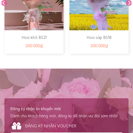
Hoa khô BS21
Hoa sáp BS18
300.000
₫
200.000
₫
Đăng ký nhận tin khuyến mãi
Dành cho khách hàng mới, đăng ký để nhận ưu đãi sớm nhất!
ĐĂNG KÝ NHẬN VOUCHER