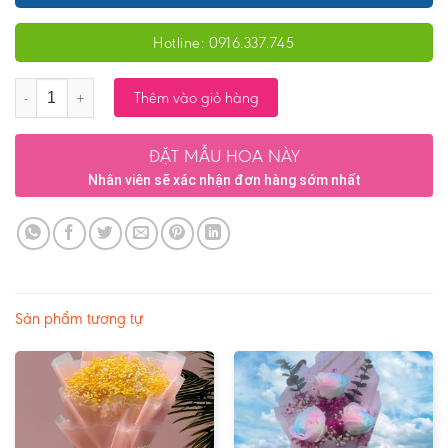
Hotline: 0916.337.745
Số lượng
Thêm vào giỏ hàng
ĐẶT MẪU HOA NÀY
Nhân viên sẽ xác nhận đơn hàng sớm nhất
Sản phẩm tương tự