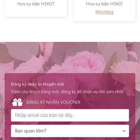
Hoa sự kiện HSK07
Hoa sự kiện HSK01
700.000
₫
Đăng ký nhận tin khuyến mãi
Dành cho khách hàng mới, đăng ký để nhận ưu đãi sớm nhất!
ĐĂNG KÝ NHẬN VOUCHER