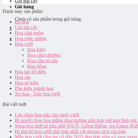
Giỏ trái cây
Giỏ hàng
Danh mục sản phẩm
Chưa có sản phẩm trong giỏ hàng.
Bó hoa
Giỏ trái cây
Hoa chia buồn
Hoa chúc mừng
Hoa cưới
Hoa baby
Hoa cẩm chướng
Hoa cẩm tú cầu
Hoa hồng
Hoa lan hồ điệp
Hoa sáp
Hoa sự kiện
Phụ kiện ngành hoa
Xe hoa - Tráp hoa cưới
Bài viết mới
Lựa chọn hoa nào cho ngày cưới
Bí quyết chọn hoa mừng khai trương phù hợp với mọi lĩnh vực
Shop hoa tươi tại khu phố Nội Ô, Giồng Riềng, An Giang (Ki
Đi tìm bó hoa cưới phù hợp nhất với phong cách của bạn
Mẫu hoa cưới cầm tay cô dâu 2025 đẹp đơn giản và sang trọng