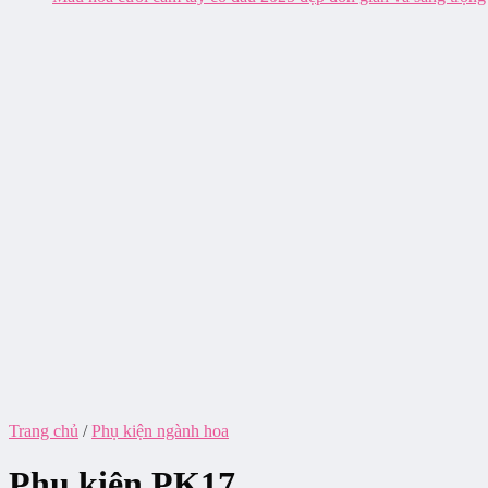
Trang chủ
/
Phụ kiện ngành hoa
Phụ kiện PK17