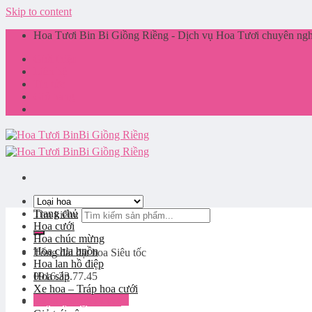
Skip to content
Hoa Tươi Bin Bi Giồng Riềng - Dịch vụ Hoa Tươi chuyên nghi
Giới thiệu
Liên hệ
Tin tức
Giỏ hàng
Trang chủ
Tìm kiếm:
Hoa cưới
Hoa chúc mừng
Hoa chia buồn
Tổng đài đặt hoa
Siêu tốc
Hoa lan hồ điệp
0916.33.77.45
Hoa sáp
Xe hoa – Tráp hoa cưới
Đăng nhập / Đăng ký
Phụ kiện ngành hoa