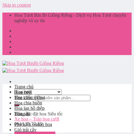
Skip to content
Hoa Tươi Bin Bi Giồng Riềng - Dịch vụ Hoa Tươi chuyên
nghiệp và uy tín
Giới thiệu
Liên hệ
Tin tức
Giỏ hàng
Trang chủ
Hoa cưới
Hoa chúc mừng
Tìm kiếm:
Hoa chia buồn
Hoa lan hồ điệp
Hoa sáp
Tổng đài đặt hoa
Siêu tốc
Xe hoa – Tráp hoa cưới
0916.33.77.45
Phụ kiện ngành hoa
Giỏ trái cây