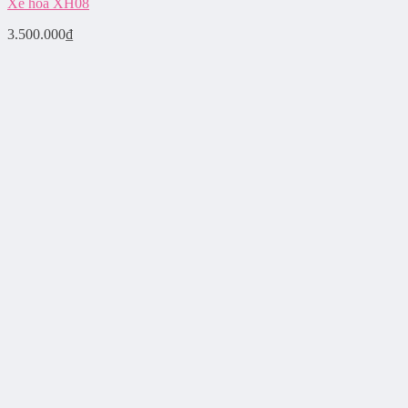
Xe hoa XH08
3.500.000
₫