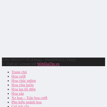
Zalo: 0916337745 (Dung) - 0944999393 (Thuý)
© Thiết kế website bởi
WebDaiTin.vn
Trang chủ
Hoa cưới
Hoa chúc mừng
Hoa chia buồn
Hoa lan hồ điệp
Hoa sáp
Xe hoa – Tráp hoa cưới
Phụ kiện ngành hoa
Giỏ trái cây