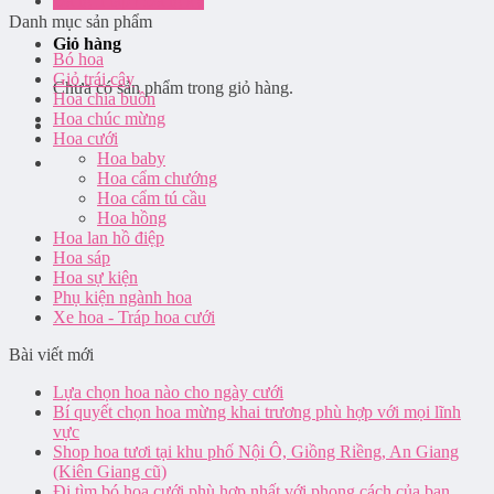
Đăng nhập / Đăng ký
Danh mục sản phẩm
Giỏ hàng
Bó hoa
Giỏ trái cây
Chưa có sản phẩm trong giỏ hàng.
Hoa chia buồn
Hoa chúc mừng
Hoa cưới
Hoa baby
Hoa cẩm chướng
Hoa cẩm tú cầu
Hoa hồng
Hoa lan hồ điệp
Hoa sáp
Hoa sự kiện
Phụ kiện ngành hoa
Xe hoa - Tráp hoa cưới
Bài viết mới
Lựa chọn hoa nào cho ngày cưới
Bí quyết chọn hoa mừng khai trương phù hợp với mọi lĩnh
vực
Shop hoa tươi tại khu phố Nội Ô, Giồng Riềng, An Giang
(Kiên Giang cũ)
Đi tìm bó hoa cưới phù hợp nhất với phong cách của bạn