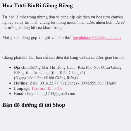
Hoa Tươi BinBi Giồng Riềng
Tự hào là một trong những đơn vị cung cấp các dịch vụ hoa tươi chuyên
nghiệp và uy tín nhất, chúng tôi mong muốn nhận được nhiều hơn nữa sự
tin tưởng và ủng hộ của khách hàng.
Mọi ý kiến đóng góp xin gửi về hòm thư:
huynhdung1709@gmail.com
Chẳng phải đợi lâu, bạn chỉ cần điện đặt hàng và hoa sẽ được giao tận nơi.
Địa chỉ:
Đường Mai Thị Hồng Hạnh, Khu Phố Nội Ô, xã Giồng
Riềng, tỉnh An Giang (tỉnh Kiên Giang cũ)
(Ngang bảo hiểm xã hội Giồng Riềng)
Hotline:
Zalo: 0916.33.77.45 (Dung) - 0944.999.393 (Thuý)
Fanpage:
Hoa tươi Binbi Gr
Email:
huynhdung1709@gmail.com
Bản đồ đường đi tới Shop