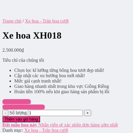
Trang chủ
/
Xe hoa - Tráp hoa cưới
Xe hoa XH018
2.500.000
₫
Tiêu chí của chúng tôi
Chọn lọc kĩ lưỡng từng bông hoa tươi đẹp nhất!
Cập nhật các xu hướng hoa mới nhất!
Mức giá cạnh tranh nhất!
Giao hàng nhanh nhất trong khu vực Giồng Riềng
Hoàn tiền 100% nếu khi giao hàng sản phẩm bị lỗi
Chat Facebook
Hotline: 0916.337.745
Số lượng
Thêm vào giỏ hàng
Đặt mẫu hoa này
Nhân viên sẽ xác nhận đơn hàng sớm nhất
Danh mục:
Xe hoa - Tráp hoa cưới