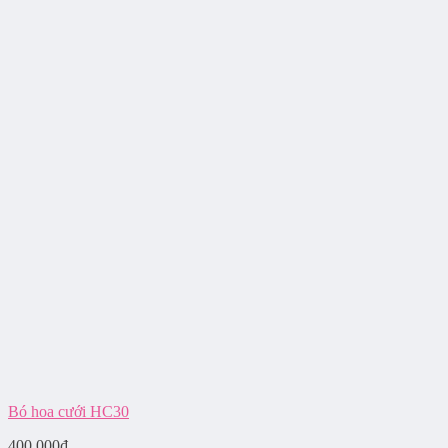
Bó hoa cưới HC30
400.000
₫