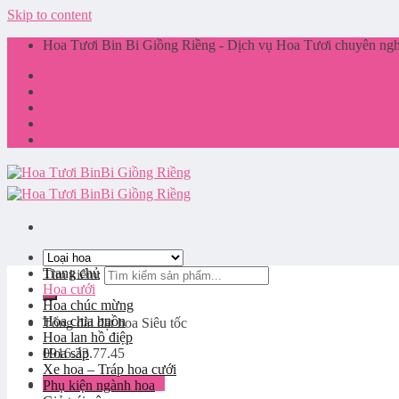
Skip to content
Hoa Tươi Bin Bi Giồng Riềng - Dịch vụ Hoa Tươi chuyên nghi
Giới thiệu
Liên hệ
Tin tức
Giỏ hàng
Trang chủ
Tìm kiếm:
Hoa cưới
Hoa chúc mừng
Hoa chia buồn
Tổng đài đặt hoa
Siêu tốc
Hoa lan hồ điệp
0916.33.77.45
Hoa sáp
Xe hoa – Tráp hoa cưới
Đăng nhập / Đăng ký
Phụ kiện ngành hoa