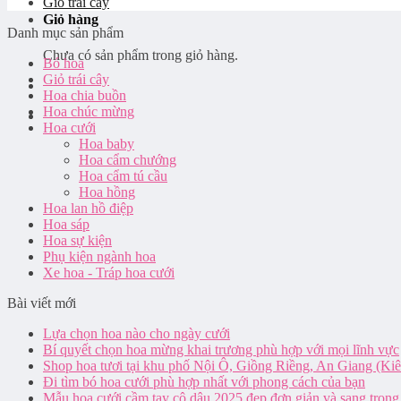
Giỏ trái cây
Giỏ hàng
Danh mục sản phẩm
Chưa có sản phẩm trong giỏ hàng.
Bó hoa
Giỏ trái cây
Hoa chia buồn
Hoa chúc mừng
Hoa cưới
Hoa baby
Hoa cẩm chướng
Hoa cẩm tú cầu
Hoa hồng
Hoa lan hồ điệp
Hoa sáp
Hoa sự kiện
Phụ kiện ngành hoa
Xe hoa - Tráp hoa cưới
Bài viết mới
Lựa chọn hoa nào cho ngày cưới
Bí quyết chọn hoa mừng khai trương phù hợp với mọi lĩnh vực
Shop hoa tươi tại khu phố Nội Ô, Giồng Riềng, An Giang (Ki
Đi tìm bó hoa cưới phù hợp nhất với phong cách của bạn
Mẫu hoa cưới cầm tay cô dâu 2025 đẹp đơn giản và sang trọng