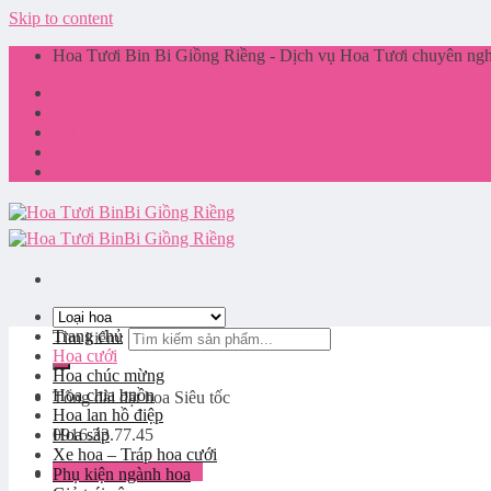
Skip to content
Hoa Tươi Bin Bi Giồng Riềng - Dịch vụ Hoa Tươi chuyên nghi
Giới thiệu
Liên hệ
Tin tức
Giỏ hàng
Trang chủ
Tìm kiếm:
Hoa cưới
Hoa chúc mừng
Hoa chia buồn
Tổng đài đặt hoa
Siêu tốc
Hoa lan hồ điệp
0916.33.77.45
Hoa sáp
Xe hoa – Tráp hoa cưới
Đăng nhập / Đăng ký
Phụ kiện ngành hoa