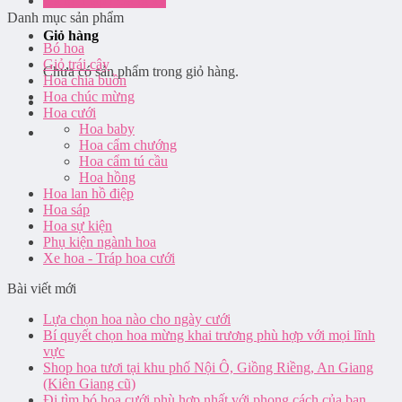
Đăng nhập / Đăng ký
Danh mục sản phẩm
Giỏ hàng
Bó hoa
Giỏ trái cây
Chưa có sản phẩm trong giỏ hàng.
Hoa chia buồn
Hoa chúc mừng
Hoa cưới
Hoa baby
Hoa cẩm chướng
Hoa cẩm tú cầu
Hoa hồng
Hoa lan hồ điệp
Hoa sáp
Hoa sự kiện
Phụ kiện ngành hoa
Xe hoa - Tráp hoa cưới
Bài viết mới
Lựa chọn hoa nào cho ngày cưới
Bí quyết chọn hoa mừng khai trương phù hợp với mọi lĩnh
vực
Shop hoa tươi tại khu phố Nội Ô, Giồng Riềng, An Giang
(Kiên Giang cũ)
Đi tìm bó hoa cưới phù hợp nhất với phong cách của bạn