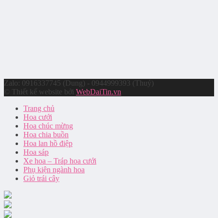
Zalo: 0916337745 (Dung) - 0944999393 (Thuý)
© Thiết kế website bởi
WebDaiTin.vn
Trang chủ
Hoa cưới
Hoa chúc mừng
Hoa chia buồn
Hoa lan hồ điệp
Hoa sáp
Xe hoa – Tráp hoa cưới
Phụ kiện ngành hoa
Giỏ trái cây