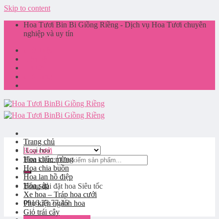
Skip to content
Hoa Tươi Bin Bi Giồng Riềng - Dịch vụ Hoa Tươi chuyên
nghiệp và uy tín
Giới thiệu
Liên hệ
Tin tức
Giỏ hàng
Trang chủ
Hoa cưới
Hoa chúc mừng
Tìm kiếm:
Hoa chia buồn
Hoa lan hồ điệp
Hoa sáp
Tổng đài đặt hoa
Siêu tốc
Xe hoa – Tráp hoa cưới
0916.33.77.45
Phụ kiện ngành hoa
Giỏ trái cây