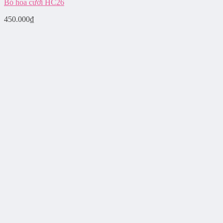
Bó hoa cưới HC26
450.000
₫