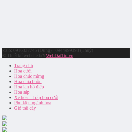
Zalo: 0916337745 (Dung) - 0944999393 (Thuý)
© Thiết kế website bởi
WebDaiTin.vn
Trang chủ
Hoa cưới
Hoa chúc mừng
Hoa chia buồn
Hoa lan hồ điệp
Hoa sáp
Xe hoa – Tráp hoa cưới
Phụ kiện ngành hoa
Giỏ trái cây