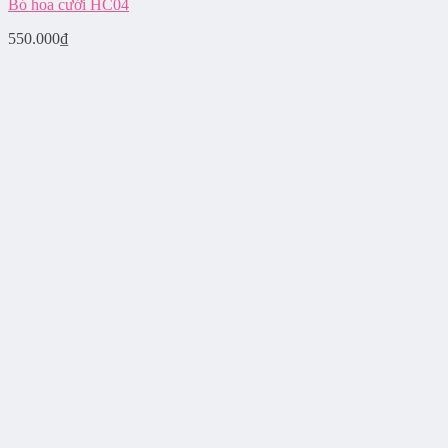
Bó hoa cưới HC04
550.000
₫