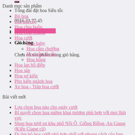
Danh mục sản phẩm
Tổng đài đặt hoa
Siêu tốc
Bó hoa
0916.33.77.45
Giỏ trái cây
Hoa chia buồn
Đăng nhập / Đăng ký
Hoa chúc mừng
Hoa cưới
Giỏ hàng
Hoa baby
Hoa cẩm chướng
Hoa cẩm tú cầu
Chưa có sản phẩm trong giỏ hàng.
Hoa hồng
Hoa lan hồ điệp
Hoa sáp
Hoa sự kiện
Phụ kiện ngành hoa
Xe hoa - Tráp hoa cưới
Bài viết mới
Lựa chọn hoa nào cho ngày cưới
Bí quyết chọn hoa mừng khai trương phù hợp với mọi lĩnh
vực
Shop hoa tươi tại khu phố Nội Ô, Giồng Riềng, An Giang
(Kiên Giang cũ)
Đi tìm bó hoa cưới phù hợp nhất với phong cách của bạn