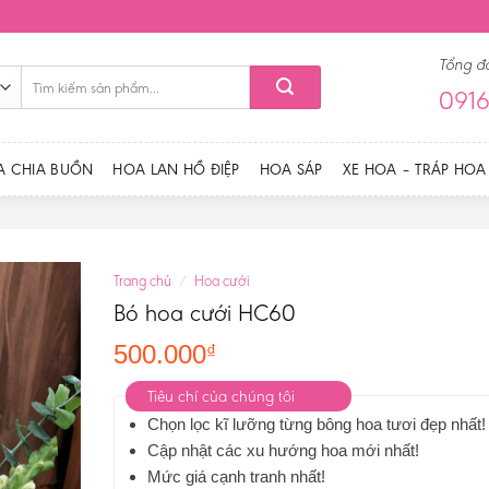
Tổng đ
Tìm
0916
kiếm:
A CHIA BUỒN
HOA LAN HỒ ĐIỆP
HOA SÁP
XE HOA – TRÁP HOA
Trang chủ
/
Hoa cưới
Bó hoa cưới HC60
500.000
₫
Tiêu chí của chúng tôi
Chọn lọc kĩ lưỡng từng bông hoa tươi đẹp nhất!
Cập nhật các xu hướng hoa mới nhất!
Mức giá cạnh tranh nhất!