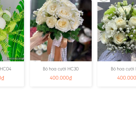
i HC04
Bó hoa cưới HC30
Bó hoa cưới
0
₫
400.000
₫
400.00