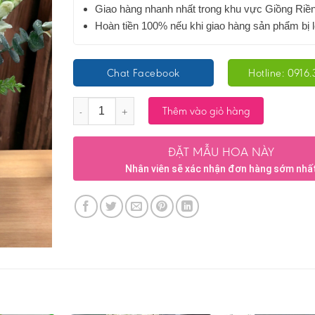
Giao hàng nhanh nhất trong khu vực Giồng Riề
Hoàn tiền 100% nếu khi giao hàng sản phẩm bị l
Chat Facebook
Hotline: 0916.
Số lượng
Thêm vào giỏ hàng
ĐẶT MẪU HOA NÀY
Nhân viên sẽ xác nhận đơn hàng sớm nhấ