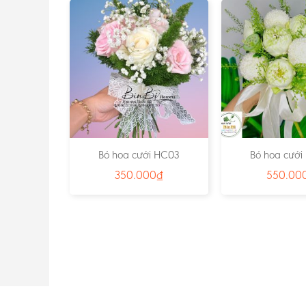
i HC15
Bó hoa cưới HC03
Bó hoa cướ
0
₫
350.000
₫
550.00