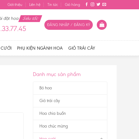
Giới thiệu
Liên hệ
Tin tức
Giỏ hàng
ài đặt hoa
Siêu tốc
ĐĂNG NHẬP / ĐĂNG KÝ
.33.77.45
 CƯỚI
PHỤ KIỆN NGÀNH HOA
GIỎ TRÁI CÂY
Danh mục sản phẩm
Bó hoa
Giỏ trái cây
Hoa chia buồn
Hoa chúc mừng
Hoa cưới